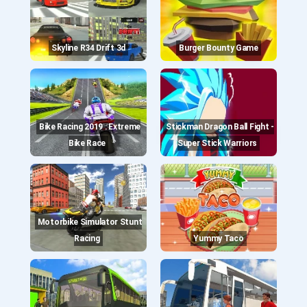
Skyline R34 Drift 3d
Burger Bounty Game
Bike Racing 2019 : Extreme
Stickman Dragon Ball Fight -
Bike Race
Super Stick Warriors
Motorbike Simulator Stunt
Racing
Yummy Taco