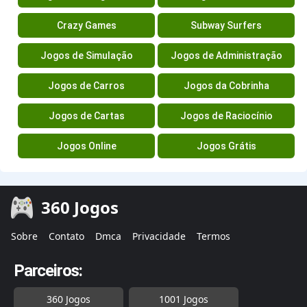
Crazy Games
Subway Surfers
Jogos de Simulação
Jogos de Administração
Jogos de Carros
Jogos da Cobrinha
Jogos de Cartas
Jogos de Raciocínio
Jogos Online
Jogos Grátis
360 Jogos
Sobre
Contato
Dmca
Privacidade
Termos
Parceiros:
360 Jogos
1001 Jogos