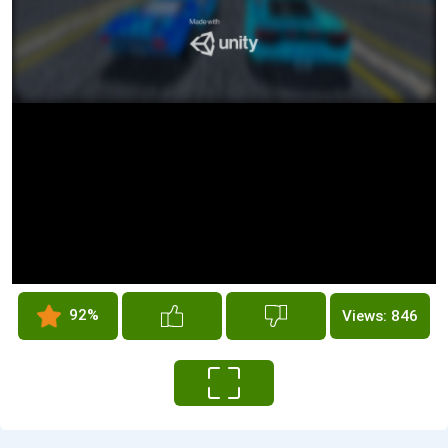
92%
Views: 846