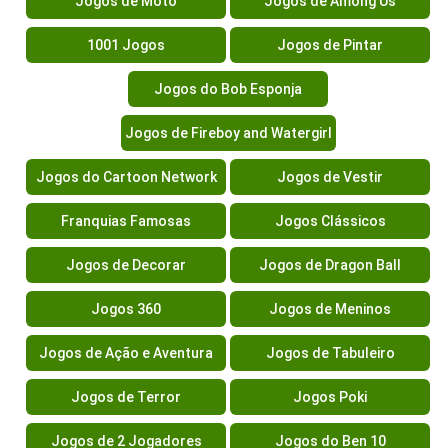
Jogos de Moto
Jogos de Among Us
1001 Jogos
Jogos de Pintar
Jogos do Bob Esponja
Jogos de Fireboy and Watergirl
Jogos do Cartoon Network
Jogos de Vestir
Franquias Famosas
Jogos Clássicos
Jogos de Decorar
Jogos de Dragon Ball
Jogos 360
Jogos de Meninos
Jogos de Ação e Aventura
Jogos de Tabuleiro
Jogos de Terror
Jogos Poki
Jogos de 2 Jogadores
Jogos do Ben 10