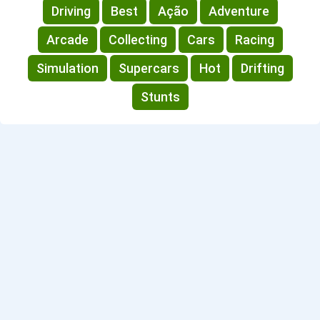
Driving
Best
Ação
Adventure
Arcade
Collecting
Cars
Racing
Simulation
Supercars
Hot
Drifting
Stunts