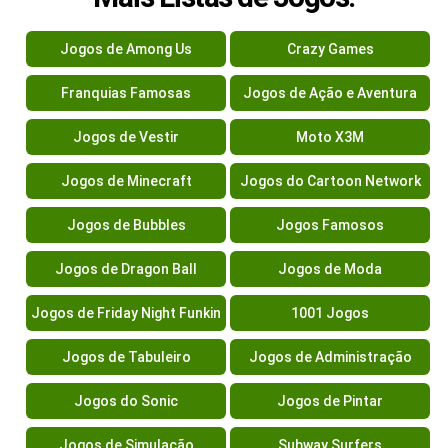
Jogos de Among Us
Crazy Games
Franquias Famosas
Jogos de Ação e Aventura
Jogos de Vestir
Moto X3M
Jogos de Minecraft
Jogos do Cartoon Network
Jogos de Bubbles
Jogos Famosos
Jogos de Dragon Ball
Jogos de Moda
Jogos de Friday Night Funkin
1001 Jogos
Jogos de Tabuleiro
Jogos de Administração
Jogos do Sonic
Jogos de Pintar
Jogos de Simulação
Subway Surfers