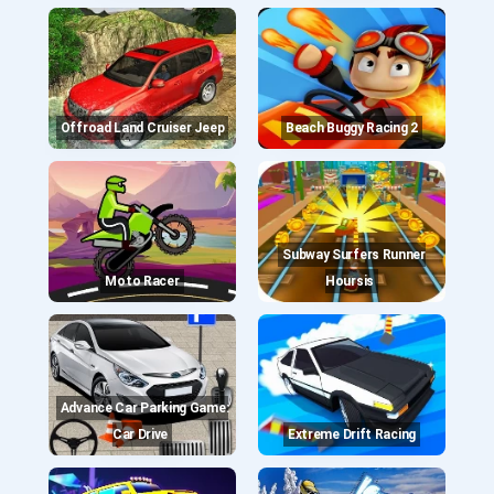
Offroad Land Cruiser Jeep
Beach Buggy Racing 2
Subway Surfers Runner
Moto Racer
Hoursis
Advance Car Parking Game:
Car Drive
Extreme Drift Racing