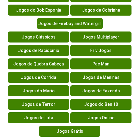
Jogos do Bob Esponja
Jogos da Cobrinha
Jogos de Fireboy and Watergirl
Jogos Clássicos
Jogos Multiplayer
Jogos de Raciocínio
Friv Jogos
Jogos de Quebra Cabeça
Pac Man
Jogos de Corrida
Jogos de Meninas
Jogos do Mario
Jogos de Fazenda
Jogos de Terror
Jogos do Ben 10
Jogos de Luta
Jogos Online
Jogos Grátis