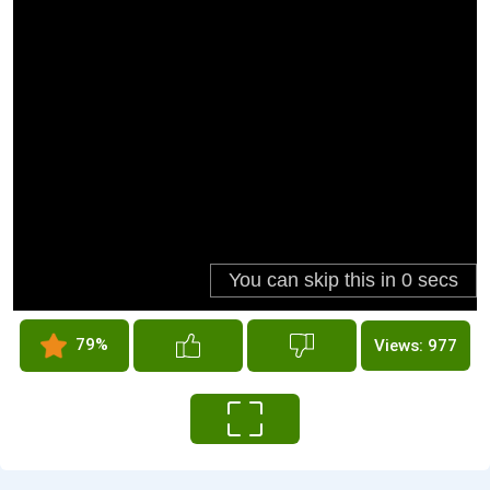
79%
Views: 977