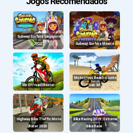
Jogos Recomendados
Subway Surfers Singapore
2022
Subway Surfers Mexico
Motocross Beach Stunts
Mx Offroad Master
Gas 3d
Highway Bike Traffic Moto
Bike Racing 2019 : Extreme
Racer 2020
Bike Race