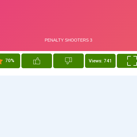
70%
Views: 741