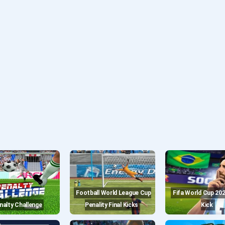
Football World League Cup
Fifa World Cup 2021 : Free
enalty Challenge
Penality Final Kicks
Kick