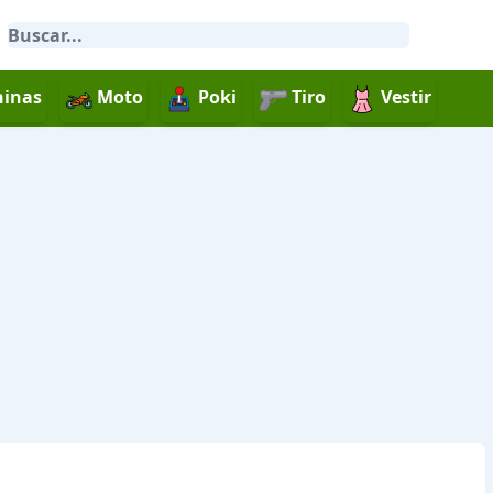
inas
Moto
Poki
Tiro
Vestir