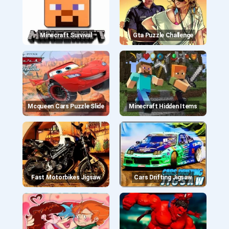
Minecraft Survival
Gta Puzzle Challenge
Mcqueen Cars Puzzle Slide
Minecraft Hidden Items
Fast Motorbikes Jigsaw
Cars Drifting Jigsaw