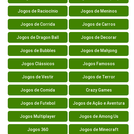
Jogos de Raciocínio
Jogos de Meninos
Jogos de Corrida
Jogos de Carros
Jogos de Dragon Ball
Jogos de Decorar
Jogos de Bubbles
Jogos de Mahjong
Jogos Clássicos
Jogos Famosos
Jogos de Vestir
Jogos de Terror
Jogos de Comida
Crazy Games
Jogos de Futebol
Jogos de Ação e Aventura
Jogos Multiplayer
Jogos de Among Us
Jogos 360
Jogos de Minecraft