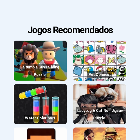
Jogos Recomendados
Stumble Guys Sliding
Puzzle
Pet Connect
Ladybug & Cat Noir Jigsaw
Water Color Sort
Puzzle