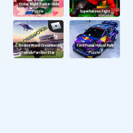
Friday Night Funkin Slide
Puzzle
Superheroes Fight
Roblox Word Crossword
Ford Puma Hybrid Rally
Search Parchisi Star
Puzzle