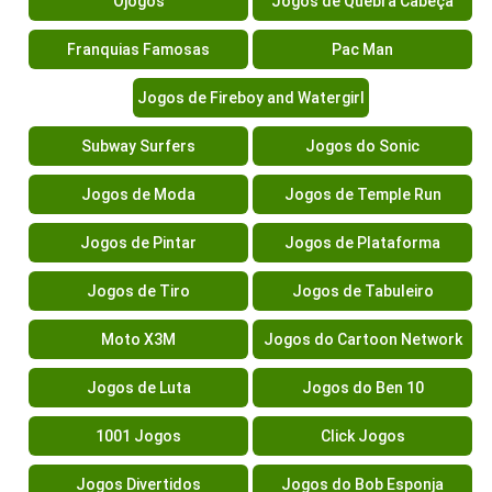
Ojogos
Jogos de Quebra Cabeça
Franquias Famosas
Pac Man
Jogos de Fireboy and Watergirl
Subway Surfers
Jogos do Sonic
Jogos de Moda
Jogos de Temple Run
Jogos de Pintar
Jogos de Plataforma
Jogos de Tiro
Jogos de Tabuleiro
Moto X3M
Jogos do Cartoon Network
Jogos de Luta
Jogos do Ben 10
1001 Jogos
Click Jogos
Jogos Divertidos
Jogos do Bob Esponja