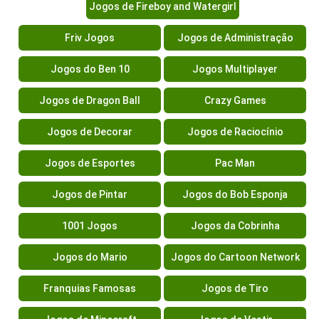
Jogos de Fireboy and Watergirl
Friv Jogos
Jogos de Administração
Jogos do Ben 10
Jogos Multiplayer
Jogos de Dragon Ball
Crazy Games
Jogos de Decorar
Jogos de Raciocínio
Jogos de Esportes
Pac Man
Jogos de Pintar
Jogos do Bob Esponja
1001 Jogos
Jogos da Cobrinha
Jogos do Mario
Jogos do Cartoon Network
Franquias Famosas
Jogos de Tiro