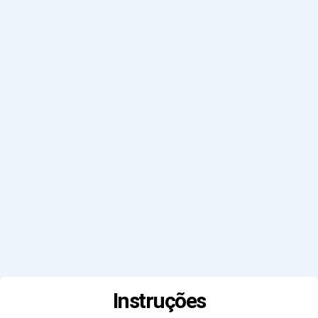
Instruções