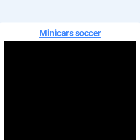
Minicars soccer