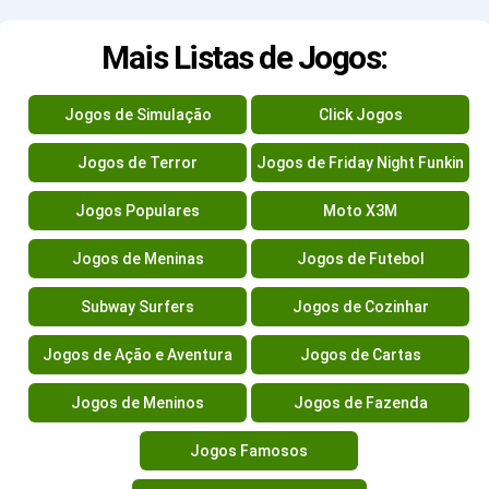
Mais Listas de Jogos:
Jogos de Simulação
Click Jogos
Jogos de Terror
Jogos de Friday Night Funkin
Jogos Populares
Moto X3M
Jogos de Meninas
Jogos de Futebol
Subway Surfers
Jogos de Cozinhar
Jogos de Ação e Aventura
Jogos de Cartas
Jogos de Meninos
Jogos de Fazenda
Jogos Famosos