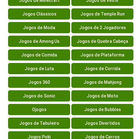
Jogos de Minecraft
Jogos de Vestir
Jogos Clássicos
Jogos de Temple Run
Jogos de Moda
Jogos de 2 Jogadores
Jogos de Among Us
Jogos de Quebra Cabeça
Jogos de Comida
Jogos de Plataforma
Jogos de Luta
Jogos de Corrida
Jogos 360
Jogos de Mahjong
Jogos do Sonic
Jogos de Moto
Ojogos
Jogos de Bubbles
Jogos de Tabuleiro
Jogos Divertidos
Jogos Poki
Jogos de Carros