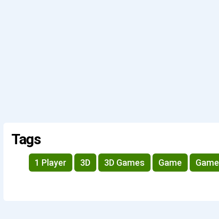
Tags
1 Player
3D
3D Games
Game
Game