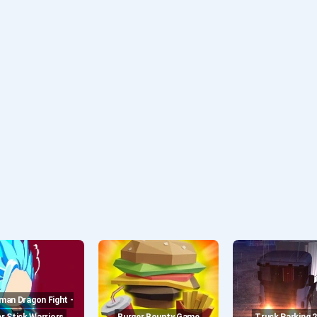
r Stick Warriors
Burger Bounty Game
Truck Parking 