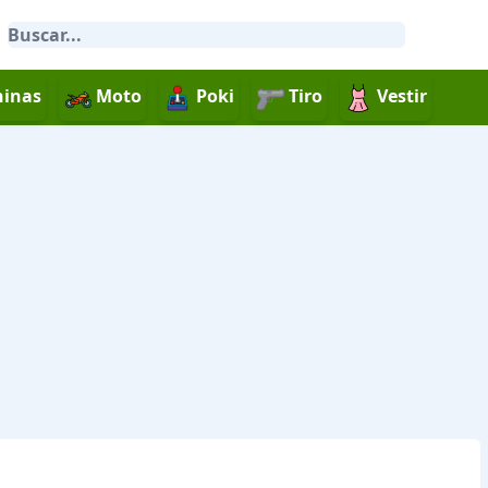
inas
Moto
Poki
Tiro
Vestir