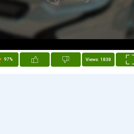
97%
Views: 1838