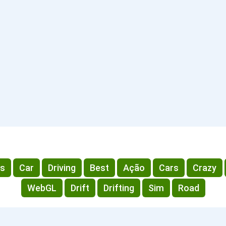
s
Car
Driving
Best
Ação
Cars
Crazy
WebGL
Drift
Drifting
Sim
Road