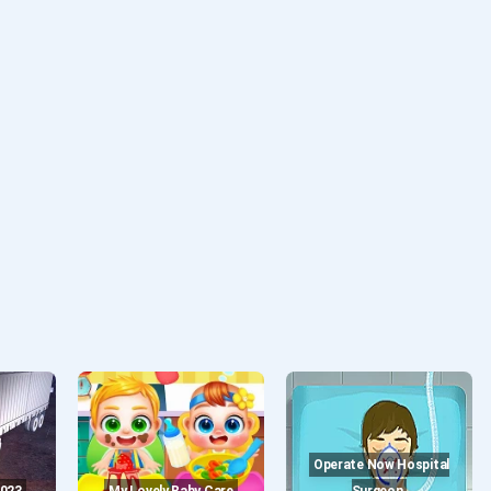
Operate Now Hospital
2023
My Lovely Baby Care
Surgeon