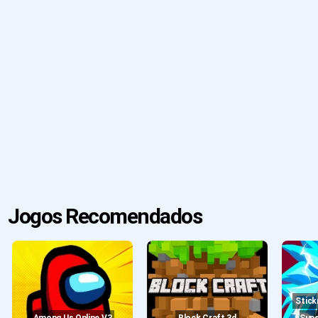
Jogos Recomendados
Stickman Dragon Fight -
Among Us Online V3
Block Craft 3d
Supe