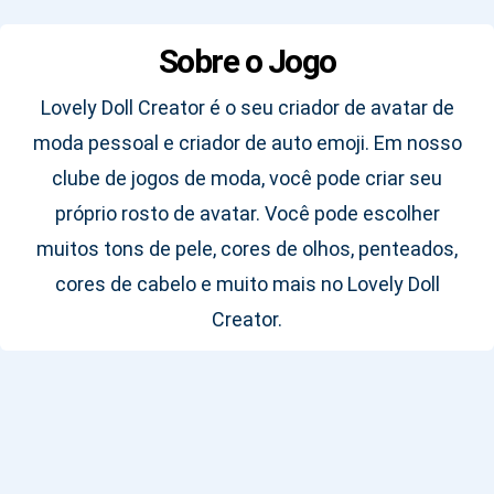
Sobre o Jogo
Lovely Doll Creator é o seu criador de avatar de
moda pessoal e criador de auto emoji. Em nosso
clube de jogos de moda, você pode criar seu
próprio rosto de avatar. Você pode escolher
muitos tons de pele, cores de olhos, penteados,
cores de cabelo e muito mais no Lovely Doll
Creator.