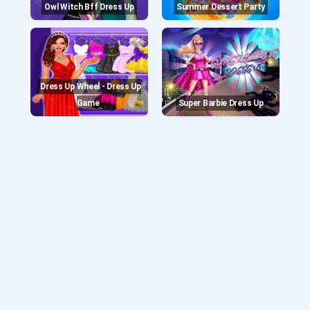
Owl Witch Bff Dress Up
Summer Dessert Party
Dress Up Wheel - Dress Up
Game
Super Barbie Dress Up