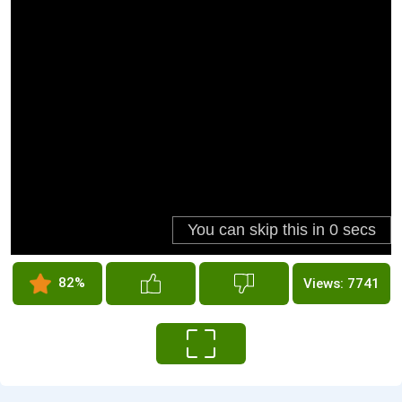
82%
Views: 7741