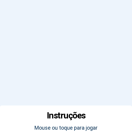
Instruções
Mouse ou toque para jogar