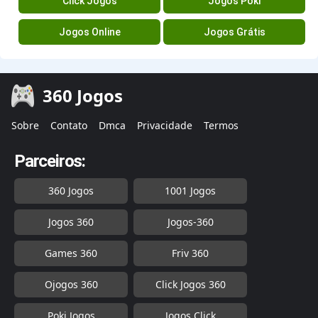
Click Jogos
Jogos Poki
Jogos Online
Jogos Grátis
360 Jogos
Sobre
Contato
Dmca
Privacidade
Termos
Parceiros:
360 Jogos
1001 Jogos
Jogos 360
Jogos-360
Games 360
Friv 360
Ojogos 360
Click Jogos 360
Poki Jogos
Jogos Click