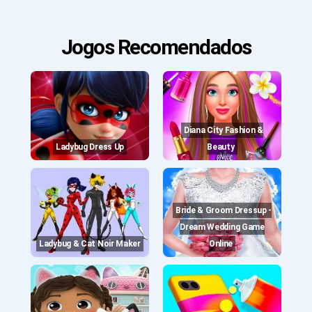
Jogos Recomendados
Diana City Fashion &
Ladybug Dress Up
Beauty
Bride & Groom Dressup -
Dream Wedding Game
Ladybug & Cat Noir Maker
Online