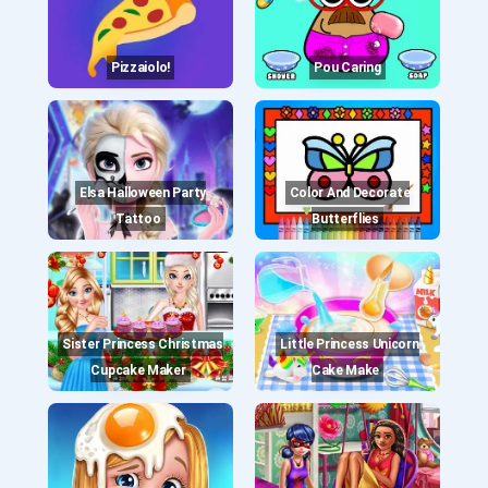
Pizzaiolo!
Pou Caring
Elsa Halloween Party
Color And Decorate
Tattoo
Butterflies
Sister Princess Christmas
Little Princess Unicorn
Cupcake Maker
Cake Make