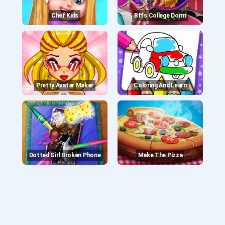
Chef Kids
Bffs College Dorm
Pretty Avatar Maker
Coloring And Learn
Dotted Girl Broken Phone
Make The Pizza