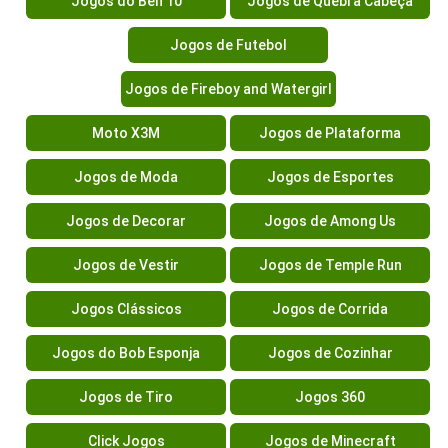
Jogos do Ben 10
Jogos de Quebra Cabeça
Jogos de Futebol
Jogos de Fireboy and Watergirl
Moto X3M
Jogos de Plataforma
Jogos de Moda
Jogos de Esportes
Jogos de Decorar
Jogos de Among Us
Jogos de Vestir
Jogos de Temple Run
Jogos Clássicos
Jogos de Corrida
Jogos do Bob Esponja
Jogos de Cozinhar
Jogos de Tiro
Jogos 360
Click Jogos
Jogos de Minecraft