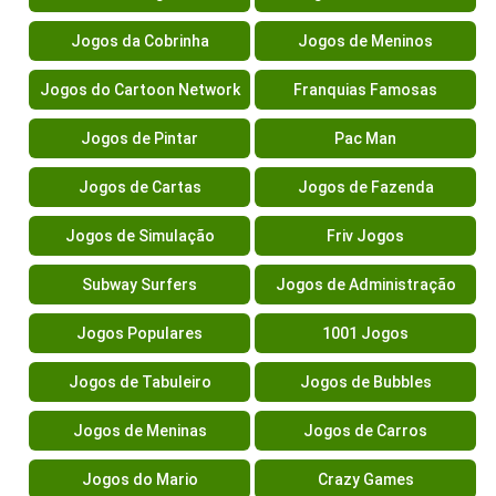
Jogos da Cobrinha
Jogos de Meninos
Jogos do Cartoon Network
Franquias Famosas
Jogos de Pintar
Pac Man
Jogos de Cartas
Jogos de Fazenda
Jogos de Simulação
Friv Jogos
Subway Surfers
Jogos de Administração
Jogos Populares
1001 Jogos
Jogos de Tabuleiro
Jogos de Bubbles
Jogos de Meninas
Jogos de Carros
Jogos do Mario
Crazy Games