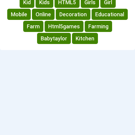
Kid
Kids
HTML5
Girls
Girl
Mobile
Online
Decoration
Educational
Farm
Html5games
Farming
Babytaylor
Kitchen