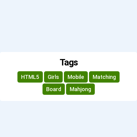
Tags
HTML5
Girls
Mobile
Matching
Board
Mahjong