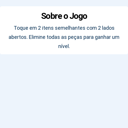
Sobre o Jogo
Toque em 2 itens semelhantes com 2 lados
abertos. Elimine todas as peças para ganhar um
nível.