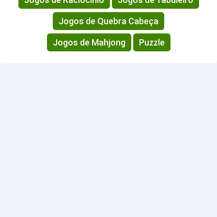
Jogos de Quebra Cabeça
Jogos de Mahjong
Puzzle