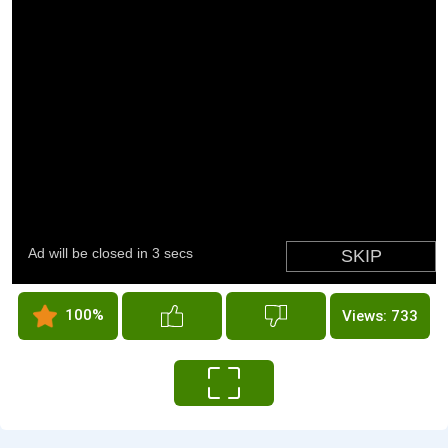
100%
Views: 733