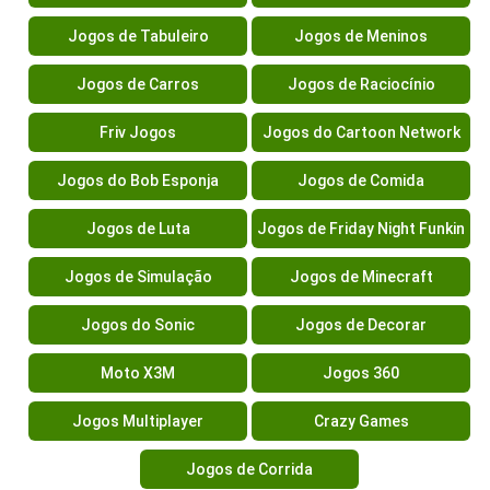
Jogos de Tabuleiro
Jogos de Meninos
Jogos de Carros
Jogos de Raciocínio
Friv Jogos
Jogos do Cartoon Network
Jogos do Bob Esponja
Jogos de Comida
Jogos de Luta
Jogos de Friday Night Funkin
Jogos de Simulação
Jogos de Minecraft
Jogos do Sonic
Jogos de Decorar
Moto X3M
Jogos 360
Jogos Multiplayer
Crazy Games
Jogos de Corrida