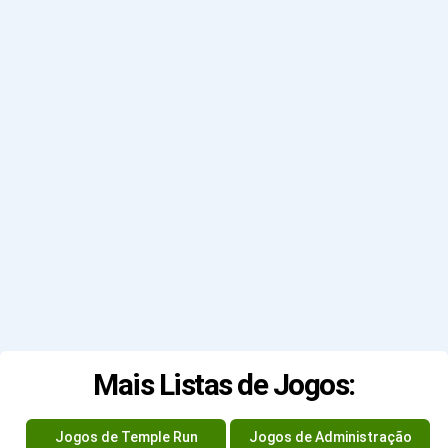
Mais Listas de Jogos:
Jogos de Temple Run
Jogos de Administração