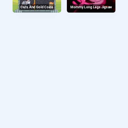
Cats And Gold Coins
Mommy Long Legs Jigsaw