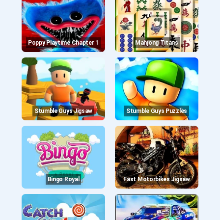
Poppy Playtime Chapter 1
Mahjong Titans
Stumble Guys Jigsaw
Stumble Guys Puzzles
Bingo Royal
Fast Motorbikes Jigsaw