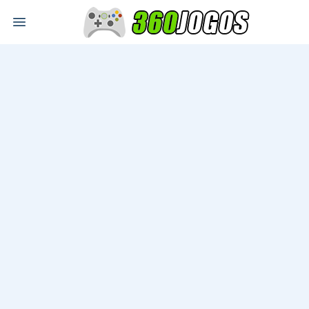
Open main menu