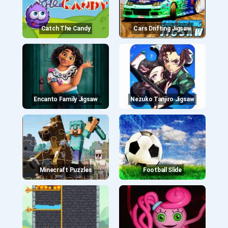
Catch The Candy
Cars Drifting Jigsaw
Encanto Family Jigsaw
Nezuko Tanjiro Jigsaw
Minecraft Puzzles
Football Slide