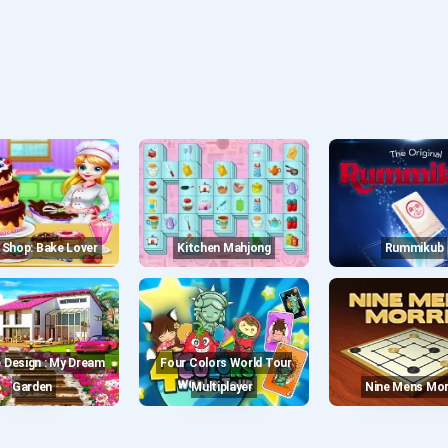
e Shop: Bake Lover
Kitchen Mahjong
Rummikub
Four Colors World Tour
Garden
Multiplayer
Nine Mens Mor