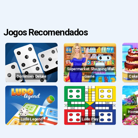
Jogos Recomendados
Supermarket Shopping Mall
Dominoes Deluxe
Game
Cak
Home Design : My Dream
Ludo Legend
Ludo Play