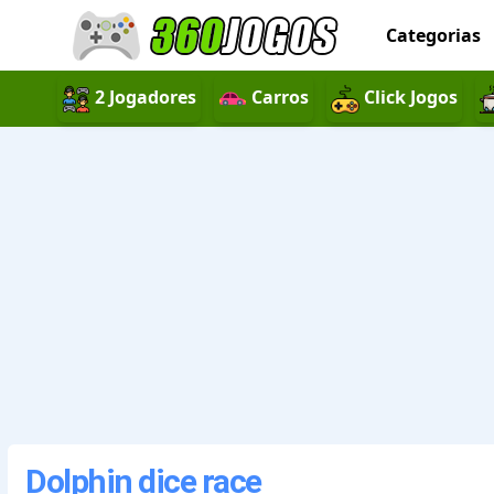
Categorias
2 Jogadores
Carros
Click Jogos
Dolphin dice race