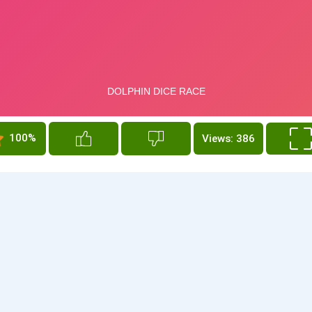
100%
Views: 386