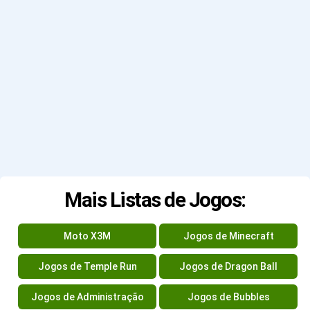
Mais Listas de Jogos:
Moto X3M
Jogos de Minecraft
Jogos de Temple Run
Jogos de Dragon Ball
Jogos de Administração
Jogos de Bubbles