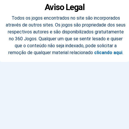
Aviso Legal
Todos os jogos encontrados no site são incorporados
através de outros sites. Os jogos são propriedade dos seus
respectivos autores e são disponibilizados gratuitamente
no 360 Jogos. Qualquer um que se sentir lesado e quiser
que o conteúdo não seja indexado, pode solicitar a
remoção de qualquer material relacionado
clicando aqui
.