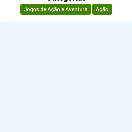
Jogos de Ação e Aventura
Ação