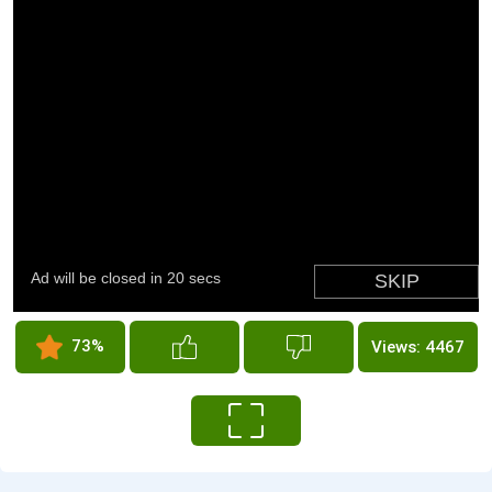
73%
Views: 4467