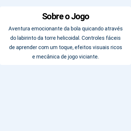
Sobre o Jogo
Aventura emocionante da bola quicando através
do labirinto da torre helicoidal. Controles fáceis
de aprender com um toque, efeitos visuais ricos
e mecânica de jogo viciante.