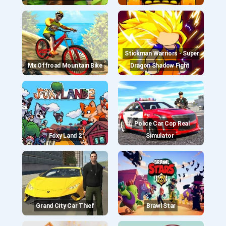
Stickman Warriors - Super
Mx Offroad Mountain Bike
Dragon Shadow Fight
Police Car Cop Real
Foxy Land 2
Simulator
Grand City Car Thief
Brawl Star