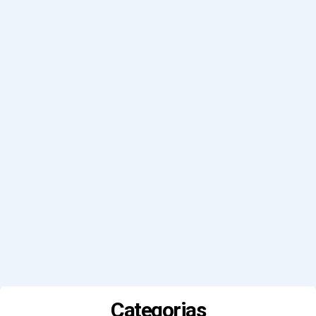
Categorias