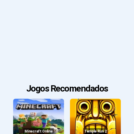
Jogos Recomendados
Minecraft Online
Temple Run 2