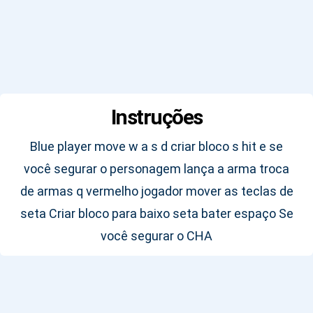
Instruções
Blue player move w a s d criar bloco s hit e se
você segurar o personagem lança a arma troca
de armas q vermelho jogador mover as teclas de
seta Criar bloco para baixo seta bater espaço Se
você segurar o CHA