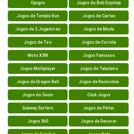
Ojogos
Jogos do Bob Esponja
Jogos de Temple Run
Jogos de Cartas
Jogos de 2 Jogadores
Jogos de Moda
Jogos de Tiro
Jogos de Corrida
Moto X3M
Jogos Famosos
Jogos Multiplayer
Jogos de Tabuleiro
Jogos de Dragon Ball
Jogos de Raciocínio
Jogos do Sonic
Click Jogos
Subway Surfers
Jogos de Pintar
Jogos 360
Jogos de Decorar