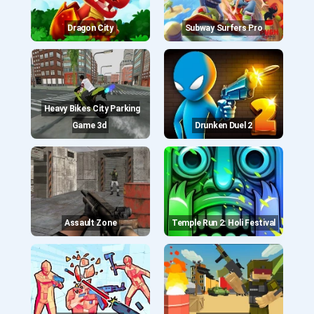
Dragon City
Subway Surfers Pro
Heavy Bikes City Parking
Game 3d
Drunken Duel 2
Assault Zone
Temple Run 2: Holi Festival