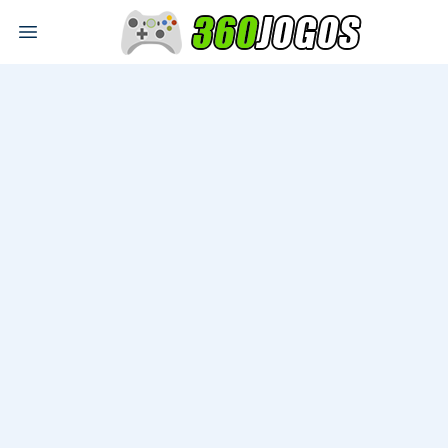
Open main menu