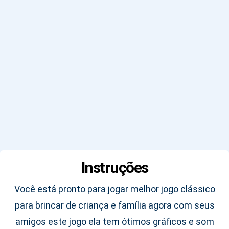
Instruções
Você está pronto para jogar melhor jogo clássico
para brincar de criança e família agora com seus
amigos este jogo ela tem ótimos gráficos e som