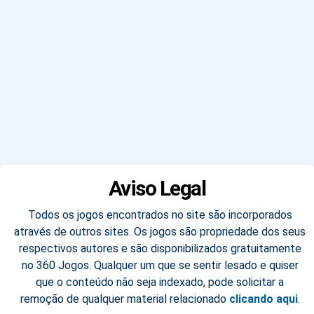
Aviso Legal
Todos os jogos encontrados no site são incorporados
através de outros sites. Os jogos são propriedade dos seus
respectivos autores e são disponibilizados gratuitamente
no 360 Jogos. Qualquer um que se sentir lesado e quiser
que o conteúdo não seja indexado, pode solicitar a
remoção de qualquer material relacionado
clicando aqui
.