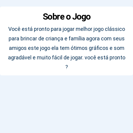
Sobre o Jogo
Você está pronto para jogar melhor jogo clássico
para brincar de criança e família agora com seus
amigos este jogo ela tem ótimos gráficos e som
agradável e muito fácil de jogar. você está pronto
?