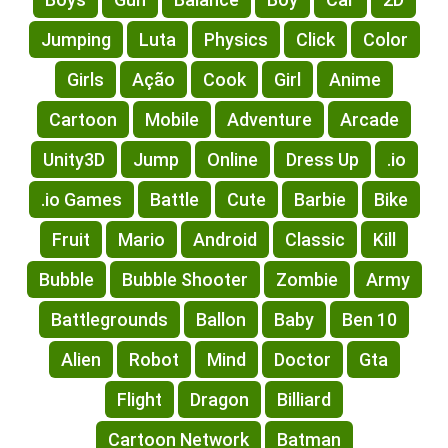
Jumping
Luta
Physics
Click
Color
Girls
Ação
Cook
Girl
Anime
Cartoon
Mobile
Adventure
Arcade
Unity3D
Jump
Online
Dress Up
.io
.io Games
Battle
Cute
Barbie
Bike
Fruit
Mario
Android
Classic
Kill
Bubble
Bubble Shooter
Zombie
Army
Battlegrounds
Ballon
Baby
Ben 10
Alien
Robot
Mind
Doctor
Gta
Flight
Dragon
Billiard
Cartoon Network
Batman