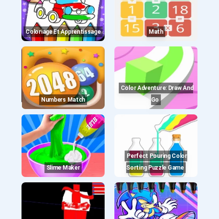
Coloriage Et Apprentissage
Math
Color Adventure: Draw And
Numbers Match
Go
Perfect Pouring Color
Slime Maker
Sorting Puzzle Game