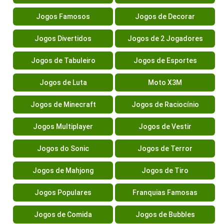
Jogos Famosos
Jogos de Decorar
Jogos Divertidos
Jogos de 2 Jogadores
Jogos de Tabuleiro
Jogos de Esportes
Jogos de Luta
Moto X3M
Jogos de Minecraft
Jogos de Raciocínio
Jogos Multiplayer
Jogos de Vestir
Jogos do Sonic
Jogos de Terror
Jogos de Mahjong
Jogos de Tiro
Jogos Populares
Franquias Famosas
Jogos de Comida
Jogos de Bubbles