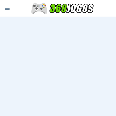
Open main menu