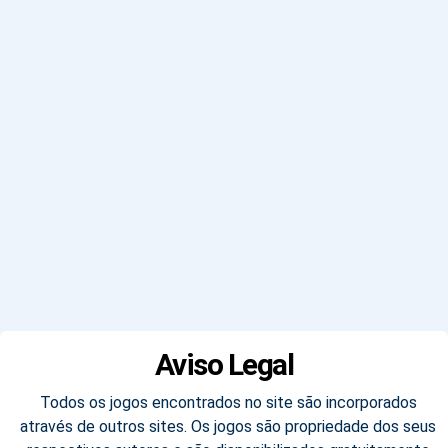
Aviso Legal
Todos os jogos encontrados no site são incorporados
através de outros sites. Os jogos são propriedade dos seus