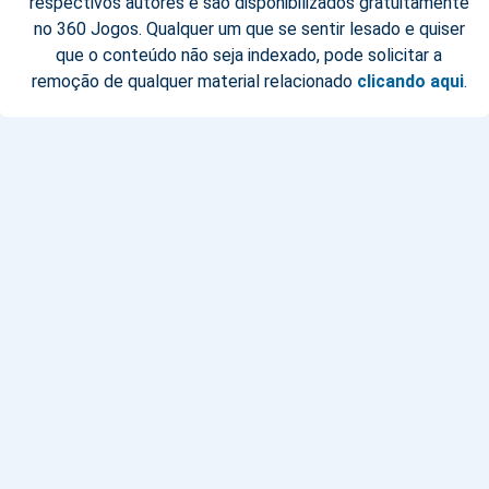
respectivos autores e são disponibilizados gratuitamente
no 360 Jogos. Qualquer um que se sentir lesado e quiser
que o conteúdo não seja indexado, pode solicitar a
remoção de qualquer material relacionado
clicando aqui
.