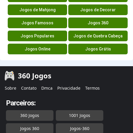
Jogos de Mahjong
Jogos de Decorar
Jogos Famosos
Jogos 360
Jogos Populares
Jogos de Quebra Cabeça
Jogos Online
Jogos Grátis
360 Jogos
Sobre
Contato
Dmca
Privacidade
Termos
Parceiros:
360 Jogos
1001 Jogos
Jogos 360
Jogos-360