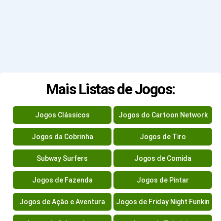
Mais Listas de Jogos:
Jogos Clássicos
Jogos do Cartoon Network
Jogos da Cobrinha
Jogos de Tiro
Subway Surfers
Jogos de Comida
Jogos de Fazenda
Jogos de Pintar
Jogos de Ação e Aventura
Jogos de Friday Night Funkin