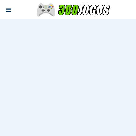
Open main menu