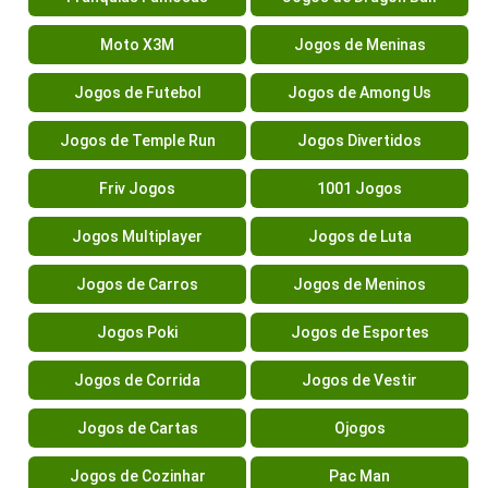
Moto X3M
Jogos de Meninas
Jogos de Futebol
Jogos de Among Us
Jogos de Temple Run
Jogos Divertidos
Friv Jogos
1001 Jogos
Jogos Multiplayer
Jogos de Luta
Jogos de Carros
Jogos de Meninos
Jogos Poki
Jogos de Esportes
Jogos de Corrida
Jogos de Vestir
Jogos de Cartas
Ojogos
Jogos de Cozinhar
Pac Man