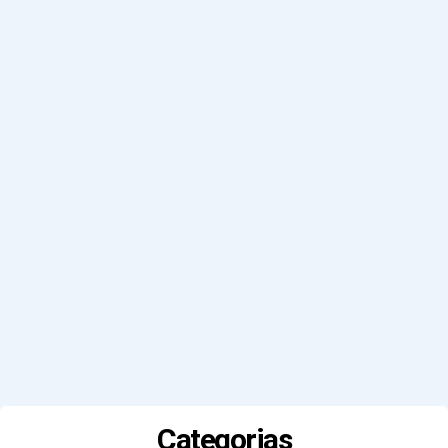
Categorias