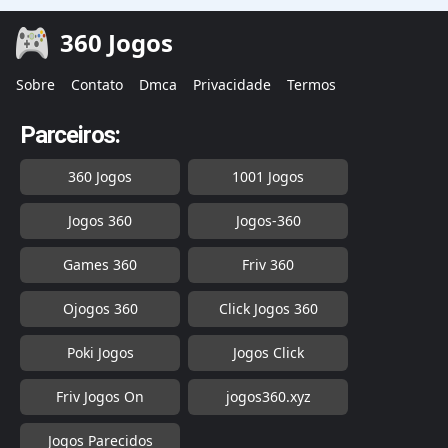
360 Jogos
Sobre
Contato
Dmca
Privacidade
Termos
Parceiros:
360 Jogos
1001 Jogos
Jogos 360
Jogos-360
Games 360
Friv 360
Ojogos 360
Click Jogos 360
Poki Jogos
Jogos Click
Friv Jogos On
jogos360.xyz
Jogos Parecidos