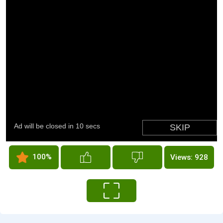
100%
Views: 928