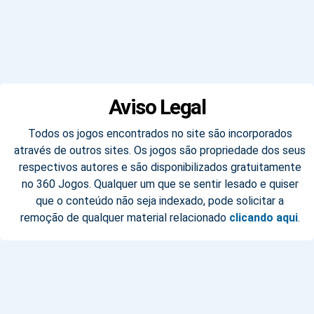
Aviso Legal
Todos os jogos encontrados no site são incorporados
através de outros sites. Os jogos são propriedade dos seus
respectivos autores e são disponibilizados gratuitamente
no 360 Jogos. Qualquer um que se sentir lesado e quiser
que o conteúdo não seja indexado, pode solicitar a
remoção de qualquer material relacionado
clicando aqui
.