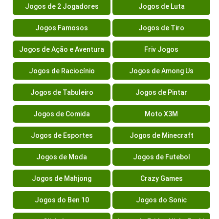
Jogos de 2 Jogadores
Jogos de Luta
Jogos Famosos
Jogos de Tiro
Jogos de Ação e Aventura
Friv Jogos
Jogos de Raciocínio
Jogos de Among Us
Jogos de Tabuleiro
Jogos de Pintar
Jogos de Comida
Moto X3M
Jogos de Esportes
Jogos de Minecraft
Jogos de Moda
Jogos de Futebol
Jogos de Mahjong
Crazy Games
Jogos do Ben 10
Jogos do Sonic