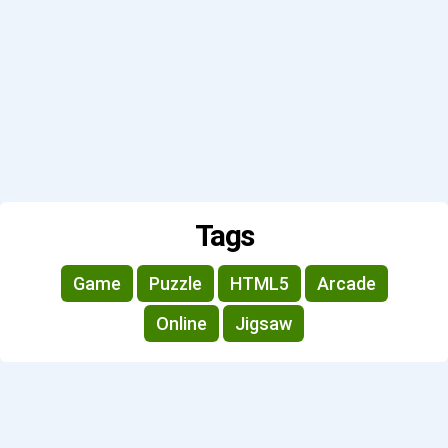
Tags
Game
Puzzle
HTML5
Arcade
Online
Jigsaw