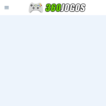
Open main menu