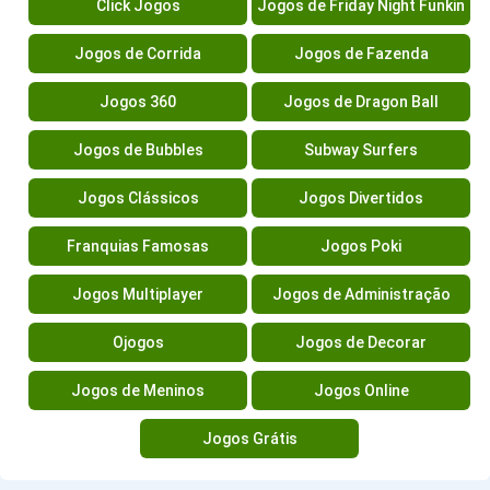
Click Jogos
Jogos de Friday Night Funkin
Jogos de Corrida
Jogos de Fazenda
Jogos 360
Jogos de Dragon Ball
Jogos de Bubbles
Subway Surfers
Jogos Clássicos
Jogos Divertidos
Franquias Famosas
Jogos Poki
Jogos Multiplayer
Jogos de Administração
Ojogos
Jogos de Decorar
Jogos de Meninos
Jogos Online
Jogos Grátis