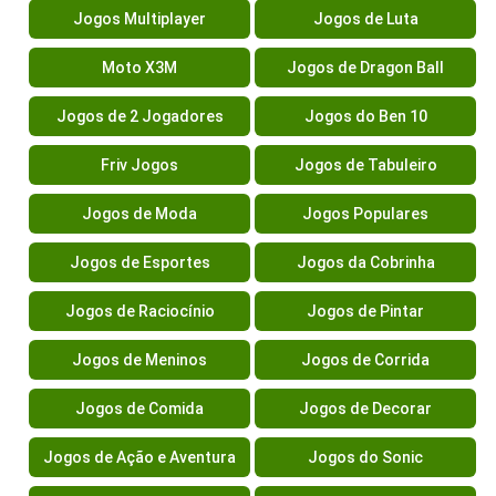
Jogos Multiplayer
Jogos de Luta
Moto X3M
Jogos de Dragon Ball
Jogos de 2 Jogadores
Jogos do Ben 10
Friv Jogos
Jogos de Tabuleiro
Jogos de Moda
Jogos Populares
Jogos de Esportes
Jogos da Cobrinha
Jogos de Raciocínio
Jogos de Pintar
Jogos de Meninos
Jogos de Corrida
Jogos de Comida
Jogos de Decorar
Jogos de Ação e Aventura
Jogos do Sonic