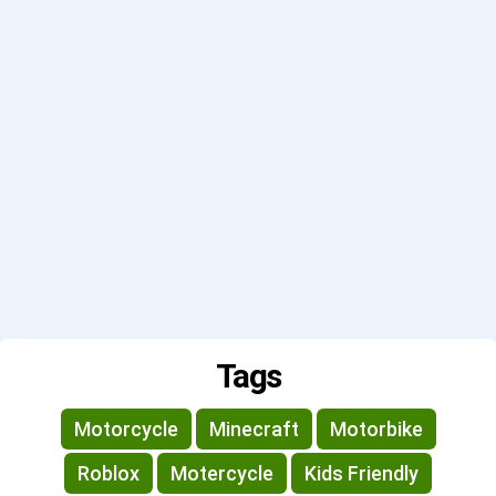
Tags
Motorcycle
Minecraft
Motorbike
Roblox
Motercycle
Kids Friendly