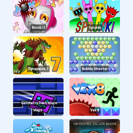
Bomb It
Sprunki
Dynamons 7
Bubble Shooter
Geometry Dash Maze
Maps
Vex 8