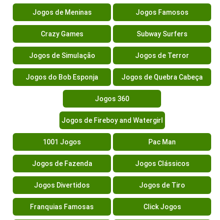
Jogos de Meninas
Jogos Famosos
Crazy Games
Subway Surfers
Jogos de Simulação
Jogos de Terror
Jogos do Bob Esponja
Jogos de Quebra Cabeça
Jogos 360
Jogos de Fireboy and Watergirl
1001 Jogos
Pac Man
Jogos de Fazenda
Jogos Clássicos
Jogos Divertidos
Jogos de Tiro
Franquias Famosas
Click Jogos