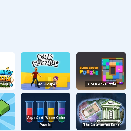
Image
Dad Escape
Slide Block Puzzle
Aqua Sort: Water Color
Puzzle
The Counterfeit Bank