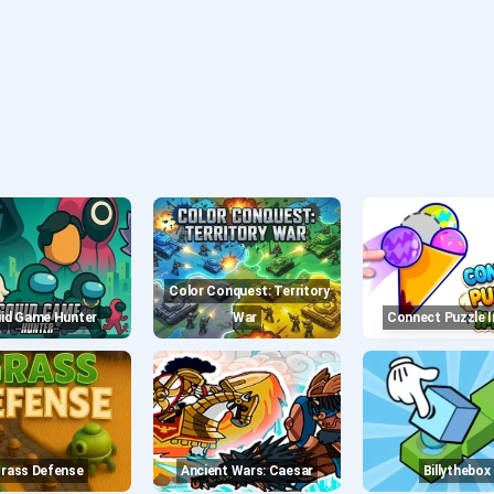
Color Conquest: Territory
uid Game Hunter
War
Connect Puzzle 
Grass Defense
Ancient Wars: Caesar
Billythebox