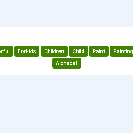
rful
Forkids
Children
Child
Paint
Painting
Alphabet