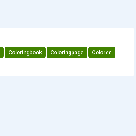
Coloringbook
Coloringpage
Colores