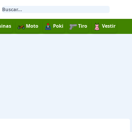
inas
Moto
Poki
Tiro
Vestir