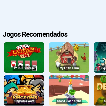
Jogos Recomendados
12-In-1 Solitaire
My Little Farm
Sq
Kingdoms Wars
Grand Clash Arena