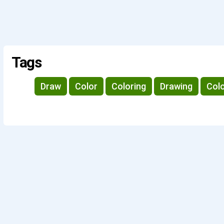
Tags
Draw
Color
Coloring
Drawing
Colo