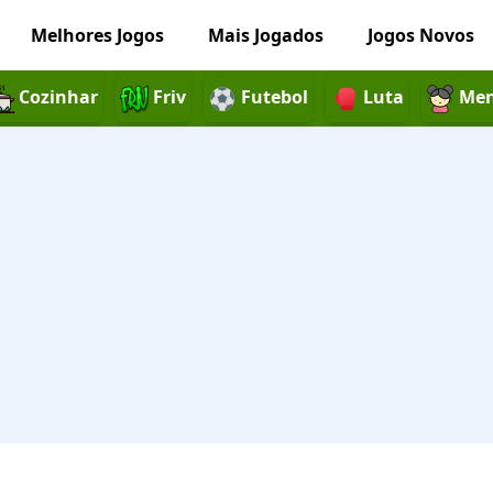
Melhores Jogos
Mais Jogados
Jogos Novos
Cozinhar
Friv
Futebol
Luta
Men