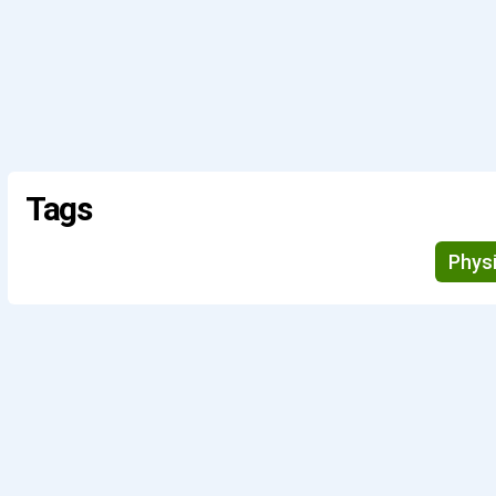
Tags
Phys