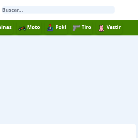
inas
Moto
Poki
Tiro
Vestir