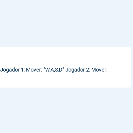
Jogador 1: Mover: "W,A,S,D" Jogador 2: Mover: