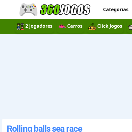
Categorias
2 Jogadores
Carros
Click Jogos
Rolling balls sea race