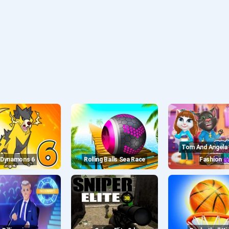
Tom And Angela Insta
Dynamons 6
Rolling Balls Sea Race
Fashion