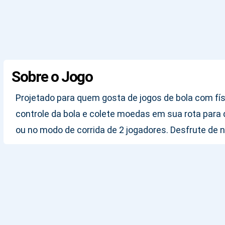
Sobre o Jogo
Projetado para quem gosta de jogos de bola com físi
controle da bola e colete moedas em sua rota para 
ou no modo de corrida de 2 jogadores. Desfrute de na