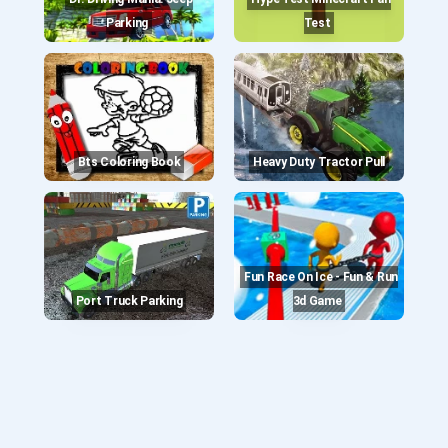
Parking
Test
Bts Coloring Book
Heavy Duty Tractor Pull
Fun Race On Ice - Fun & Run
Port Truck Parking
3d Game