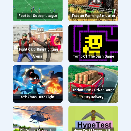
Football Soccer League
Tractor Farming Simulator
Fight Club: Ring Fighting
Arena
Tomb Of The Dash Game
Indian Truck Driver Cargo
Stickman Hero Fight
Duty Delivery
Dr. Driving Mania: Jeep
Hype Test Minecraft Fan