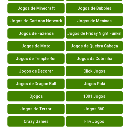
Jogos de Minecraft
Jogos de Bubbles
Jogos do Cartoon Network
Jogos de Meninas
Jogos de Fazenda
Jogos de Friday Night Funkin
Jogos de Moto
Jogos de Quebra Cabeça
Jogos de Temple Run
Jogos da Cobrinha
Jogos de Decorar
Click Jogos
Jogos de Dragon Ball
Jogos Poki
Ojogos
1001 Jogos
Jogos de Terror
Jogos 360
Crazy Games
Friv Jogos