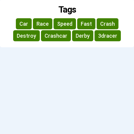
Tags
Car
Race
Speed
Fast
Crash
Destroy
Crashcar
Derby
3dracer