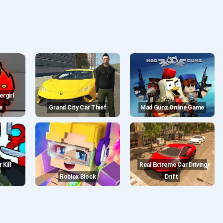
e
Grand City Car Thief
Mad Gunz Online Game
Real Extreme Car Driving
Roblox Block
Drift