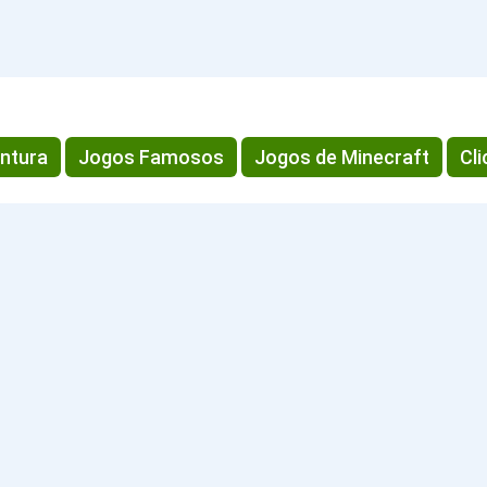
ntura
Jogos Famosos
Jogos de Minecraft
Cl