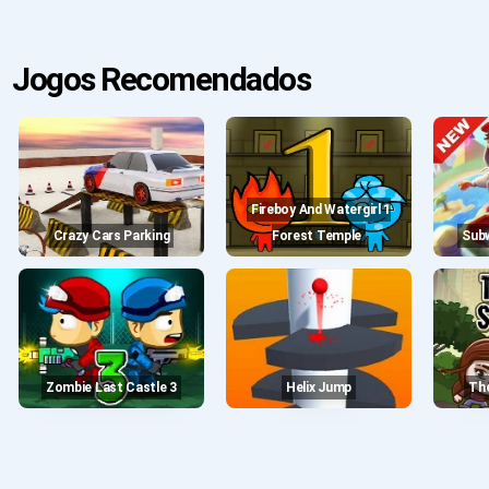
Jogos Recomendados
Fireboy And Watergirl 1
Crazy Cars Parking
Forest Temple
Su
Zombie Last Castle 3
Helix Jump
T