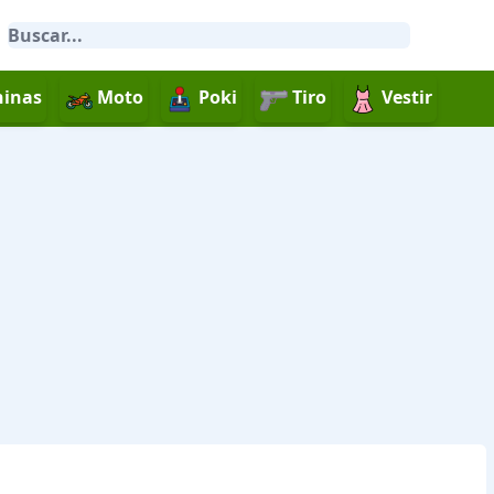
inas
Moto
Poki
Tiro
Vestir