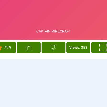
75%
Views: 353