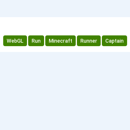
WebGL
Run
Minecraft
Runner
Captain