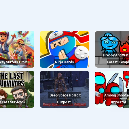
Fireboy And Watergirl
bway Surfers Pro2
Ninja Hands
Forest Templ
Deep Space Horror:
Among Shooter Kill
he Last Survivors
Outpost
Impostor