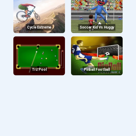
Cycle Extreme
Soccer Kid Vs Huggy
Trz Pool
Pinball Football