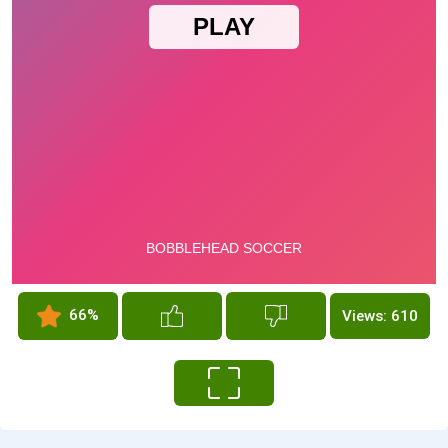
66%
Views: 610