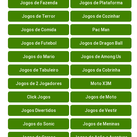
Jogos de Fazenda
Jogos de Plataforma
Jogos de Terror
Jogos de Cozinhar
Jogos de Comida
Pac Man
Jogos de Futebol
Jogos de Dragon Ball
Jogos do Mario
Jogos de Among Us
Jogos de Tabuleiro
Jogos da Cobrinha
Jogos de 2 Jogadores
Moto X3M
Click Jogos
Jogos de Moto
Jogos Divertidos
Jogos de Vestir
Jogos do Sonic
Jogos de Meninas