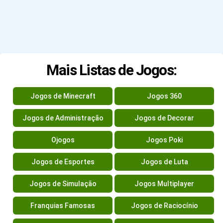
Mais Listas de Jogos:
Jogos de Minecraft
Jogos 360
Jogos de Administração
Jogos de Decorar
Ojogos
Jogos Poki
Jogos de Esportes
Jogos de Luta
Jogos de Simulação
Jogos Multiplayer
Franquias Famosas
Jogos de Raciocínio