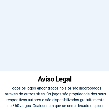
Aviso Legal
Todos os jogos encontrados no site são incorporados
através de outros sites. Os jogos são propriedade dos seus
respectivos autores e são disponibilizados gratuitamente
no 360 Jogos. Qualquer um que se sentir lesado e quiser