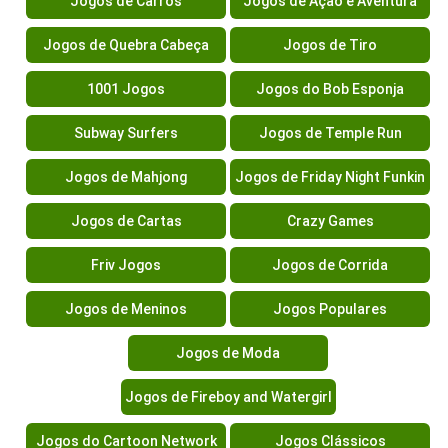
Jogos de Carros
Jogos de Ação e Aventura
Jogos de Quebra Cabeça
Jogos de Tiro
1001 Jogos
Jogos do Bob Esponja
Subway Surfers
Jogos de Temple Run
Jogos de Mahjong
Jogos de Friday Night Funkin
Jogos de Cartas
Crazy Games
Friv Jogos
Jogos de Corrida
Jogos de Meninos
Jogos Populares
Jogos de Moda
Jogos de Fireboy and Watergirl
Jogos do Cartoon Network
Jogos Clássicos