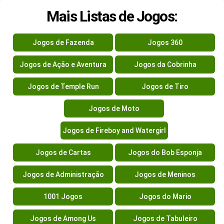
Mais Listas de Jogos:
Jogos de Fazenda
Jogos 360
Jogos de Ação e Aventura
Jogos da Cobrinha
Jogos de Temple Run
Jogos de Tiro
Jogos de Moto
Jogos de Fireboy and Watergirl
Jogos de Cartas
Jogos do Bob Esponja
Jogos de Administração
Jogos de Meninos
1001 Jogos
Jogos do Mario
Jogos de Among Us
Jogos de Tabuleiro