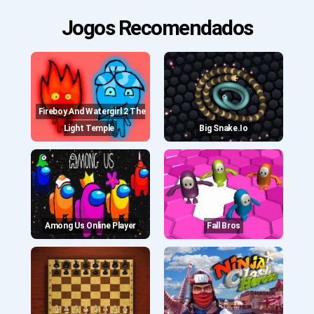
Jogos Recomendados
Fireboy And Watergirl 2 The
Light Temple
Big Snake.io
Among Us Online Player
Fall Bros