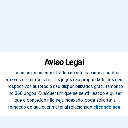
Aviso Legal
Todos os jogos encontrados no site são incorporados
através de outros sites. Os jogos são propriedade dos seus
respectivos autores e são disponibilizados gratuitamente
no 360 Jogos. Qualquer um que se sentir lesado e quiser
que o conteúdo não seja indexado, pode solicitar a
remoção de qualquer material relacionado
clicando aqui
.