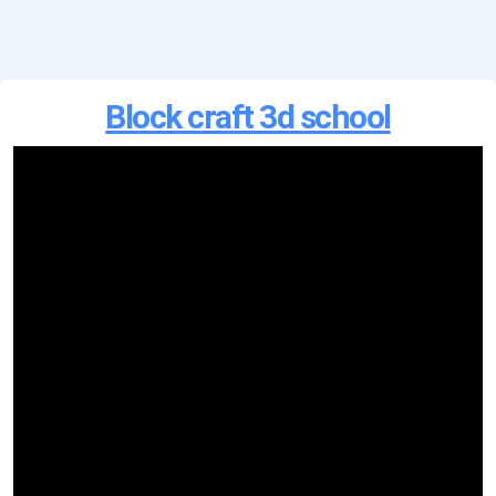
Block craft 3d school