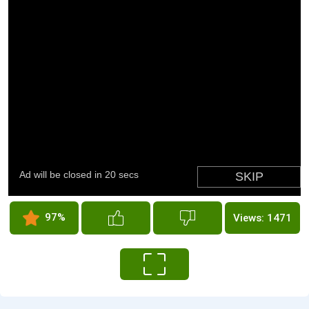
97%
Views: 1471