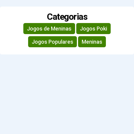
Categorias
Jogos de Meninas
Jogos Poki
Jogos Populares
Meninas