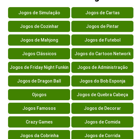
Jogos de Simulação
Jogos de Cartas
Jogos de Cozinhar
Jogos de Pintar
Jogos de Mahjong
Jogos de Futebol
Jogos Clássicos
Jogos do Cartoon Network
Jogos de Friday Night Funkin
Jogos de Administração
Jogos de Dragon Ball
Jogos do Bob Esponja
Ojogos
Jogos de Quebra Cabeça
Jogos Famosos
Jogos de Decorar
Crazy Games
Jogos de Comida
Jogos da Cobrinha
Jogos de Corrida