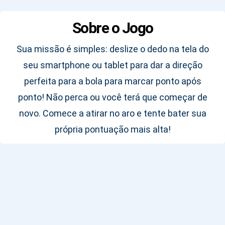
Sobre o Jogo
Sua missão é simples: deslize o dedo na tela do
seu smartphone ou tablet para dar a direção
perfeita para a bola para marcar ponto após
ponto! Não perca ou você terá que começar de
novo. Comece a atirar no aro e tente bater sua
própria pontuação mais alta!