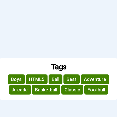
Tags
Boys
HTML5
Ball
Best
Adventure
Arcade
Basketball
Classic
Football