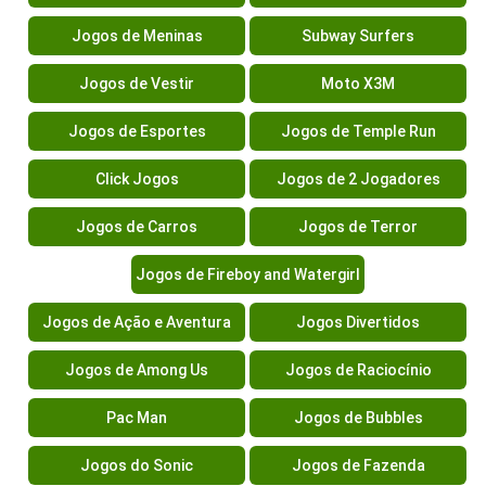
Jogos de Meninas
Subway Surfers
Jogos de Vestir
Moto X3M
Jogos de Esportes
Jogos de Temple Run
Click Jogos
Jogos de 2 Jogadores
Jogos de Carros
Jogos de Terror
Jogos de Fireboy and Watergirl
Jogos de Ação e Aventura
Jogos Divertidos
Jogos de Among Us
Jogos de Raciocínio
Pac Man
Jogos de Bubbles
Jogos do Sonic
Jogos de Fazenda