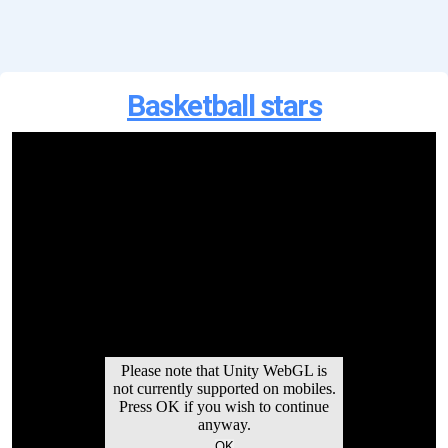
Basketball stars