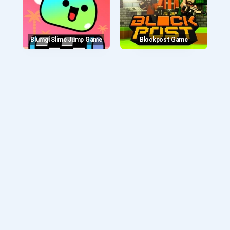
Blumgi Slime Jump Game
Blockpost Game