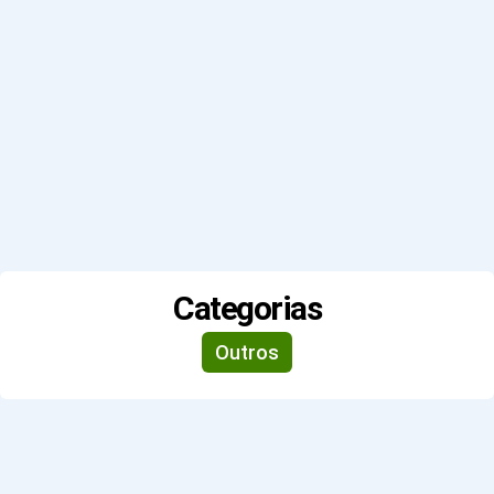
Categorias
Outros