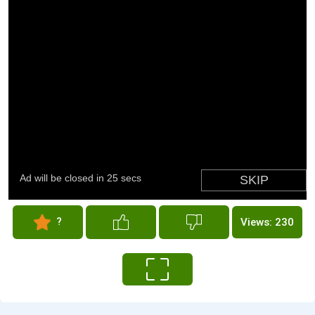
?
Views: 230