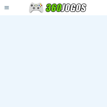
Open main menu