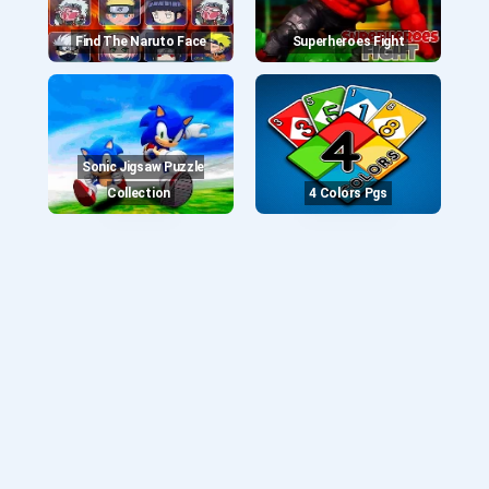
Find The Naruto Face
Superheroes Fight
Sonic Jigsaw Puzzle
Collection
4 Colors Pgs