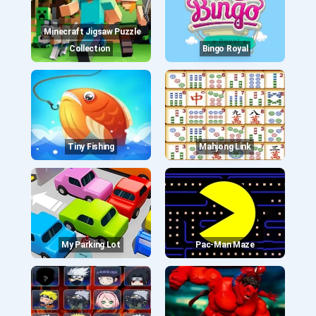
Minecraft Jigsaw Puzzle
Collection
Bingo Royal
Tiny Fishing
Mahjong Link
My Parking Lot
Pac-Man Maze