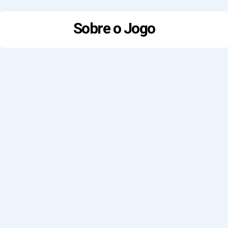
Sobre o Jogo