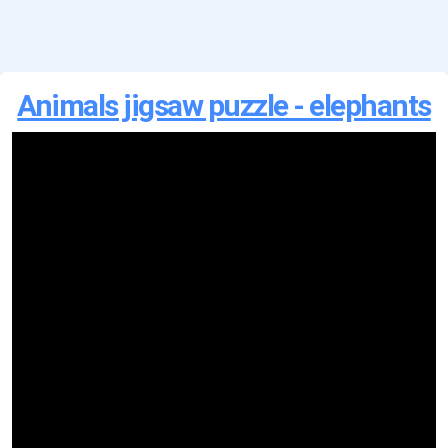
Animals jigsaw puzzle - elephants