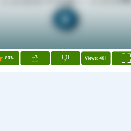
80%
Views: 401