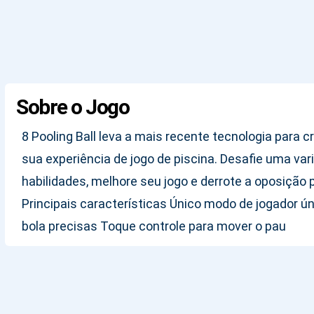
Sobre o Jogo
8 Pooling Ball leva a mais recente tecnologia para cri
sua experiência de jogo de piscina. Desafie uma vari
habilidades, melhore seu jogo e derrote a oposição 
Principais características Único modo de jogador ú
bola precisas Toque controle para mover o pau