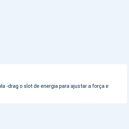
la -drag o slot de energia para ajustar a força e