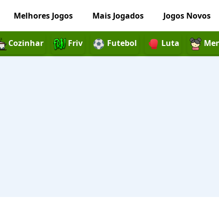
Melhores Jogos
Mais Jogados
Jogos Novos
Cozinhar
Friv
Futebol
Luta
Men