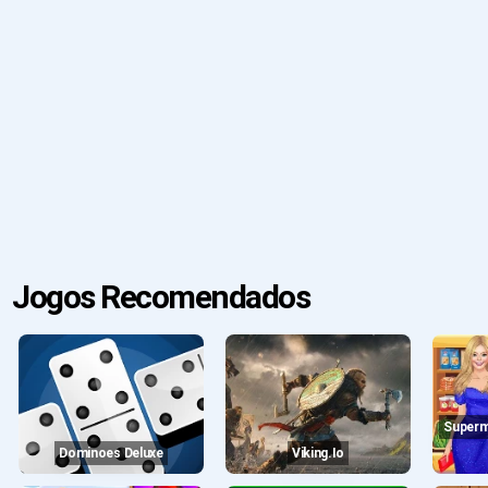
Jogos Recomendados
Supermarket Shopping Mall
Dominoes Deluxe
Viking.io