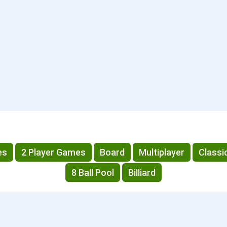
es
2 Player Games
Board
Multiplayer
Classi
8 Ball Pool
Billiard