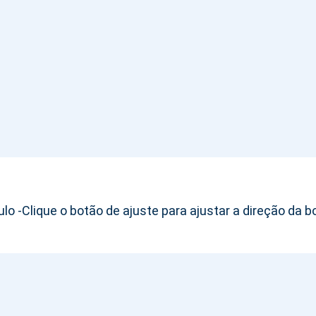
lo -Clique o botão de ajuste para ajustar a direção da bo