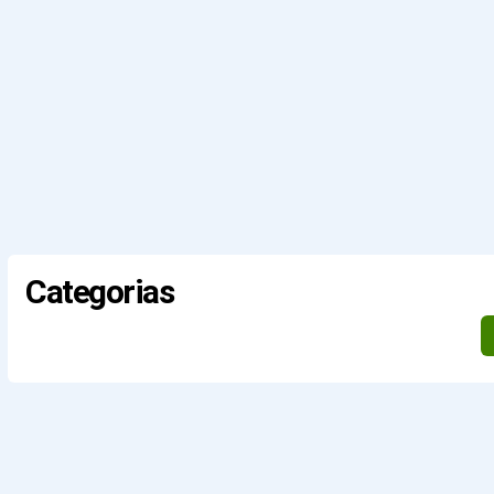
Categorias