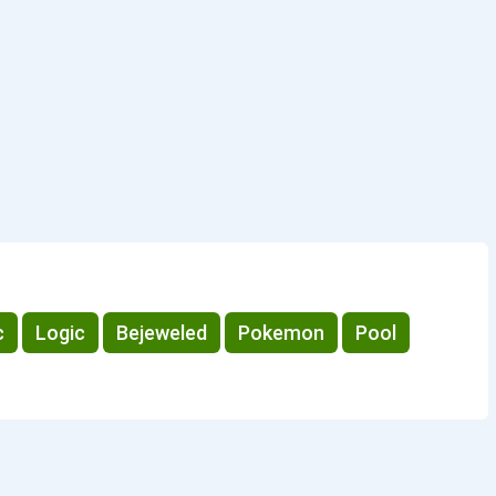
c
Logic
Bejeweled
Pokemon
Pool