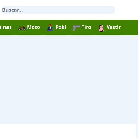
inas
Moto
Poki
Tiro
Vestir