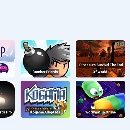
Dinosaurs Survival The End
Bomber Friends
Of World
iards Pro
Kogama Adopt Me
Wormeat.io Online