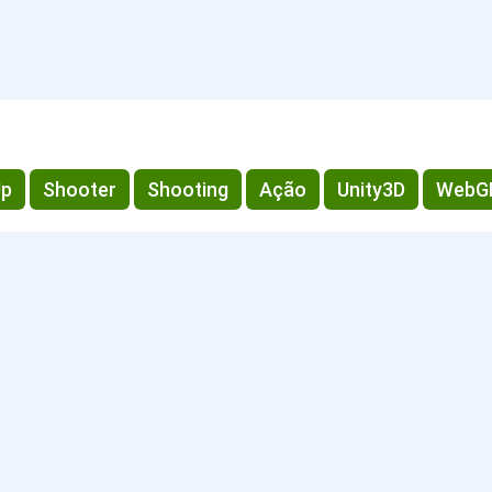
Up
Shooter
Shooting
Ação
Unity3D
WebG