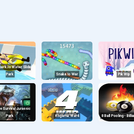
Park
Snake Io War
Pik Wip
Park
Kogama: War4
8 Ball Pooling - Bill