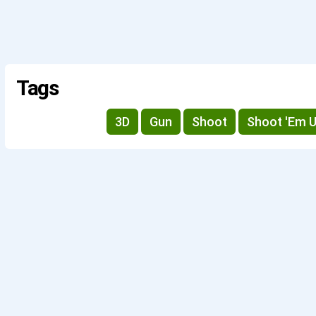
Tags
3D
Gun
Shoot
Shoot 'Em 