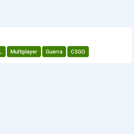
L
Multiplayer
Guerra
CSGO