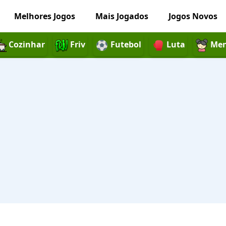
Melhores Jogos
Mais Jogados
Jogos Novos
Cozinhar
Friv
Futebol
Luta
Men