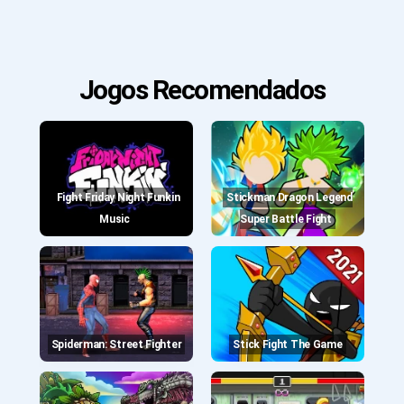
Jogos Recomendados
Fight Friday Night Funkin
Stickman Dragon Legend
Music
Super Battle Fight
Spiderman: Street Fighter
Stick Fight The Game