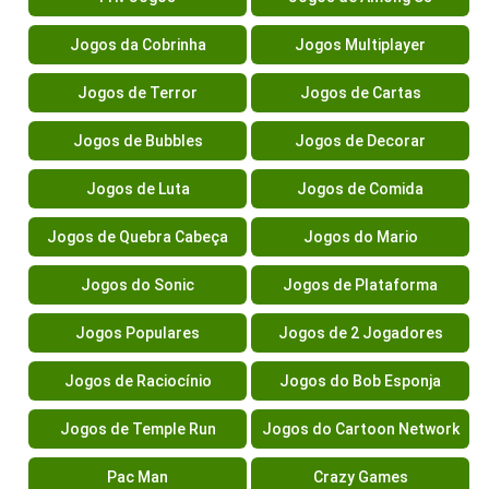
Jogos da Cobrinha
Jogos Multiplayer
Jogos de Terror
Jogos de Cartas
Jogos de Bubbles
Jogos de Decorar
Jogos de Luta
Jogos de Comida
Jogos de Quebra Cabeça
Jogos do Mario
Jogos do Sonic
Jogos de Plataforma
Jogos Populares
Jogos de 2 Jogadores
Jogos de Raciocínio
Jogos do Bob Esponja
Jogos de Temple Run
Jogos do Cartoon Network
Pac Man
Crazy Games