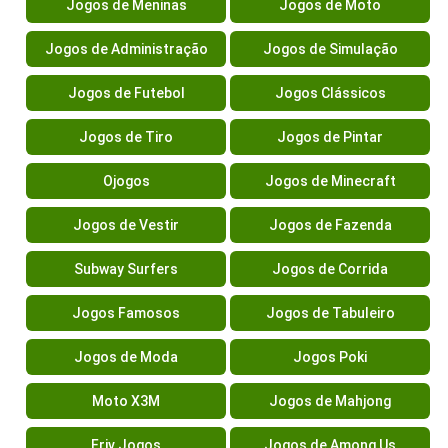
Jogos de Meninas
Jogos de Moto
Jogos de Administração
Jogos de Simulação
Jogos de Futebol
Jogos Clássicos
Jogos de Tiro
Jogos de Pintar
Ojogos
Jogos de Minecraft
Jogos de Vestir
Jogos de Fazenda
Subway Surfers
Jogos de Corrida
Jogos Famosos
Jogos de Tabuleiro
Jogos de Moda
Jogos Poki
Moto X3M
Jogos de Mahjong
Friv Jogos
Jogos de Among Us