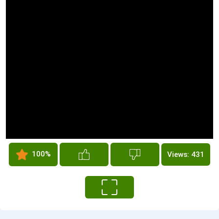
100%
Views: 431