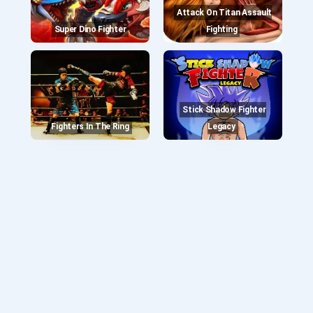
Attack On Titan Assault
Super Dino Fighter
Fighting
Stick Shadow Fighter
Fighters In The Ring
Legacy