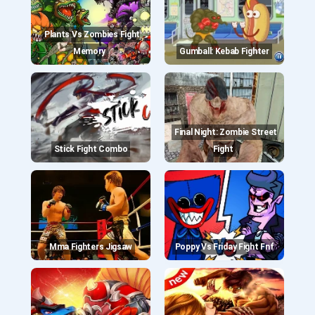
Plants Vs Zombies Fight
Memory
Gumball: Kebab Fighter
Final Night: Zombie Street
Stick Fight Combo
Fight
Mma Fighters Jigsaw
Poppy Vs Friday Fight Fnf