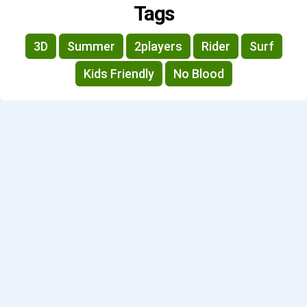
Tags
3D
Summer
2players
Rider
Surf
Kids Friendly
No Blood