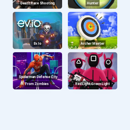
Death Race Shooting
Hunter
Ev.io
Archer Master
Spiderman Defense City
From Zombies
Red Light Green Light