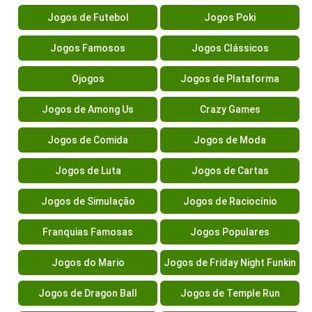
Jogos de Futebol
Jogos Poki
Jogos Famosos
Jogos Clássicos
Ojogos
Jogos de Plataforma
Jogos de Among Us
Crazy Games
Jogos de Comida
Jogos de Moda
Jogos de Luta
Jogos de Cartas
Jogos de Simulação
Jogos de Raciocínio
Franquias Famosas
Jogos Populares
Jogos do Mario
Jogos de Friday Night Funkin
Jogos de Dragon Ball
Jogos de Temple Run