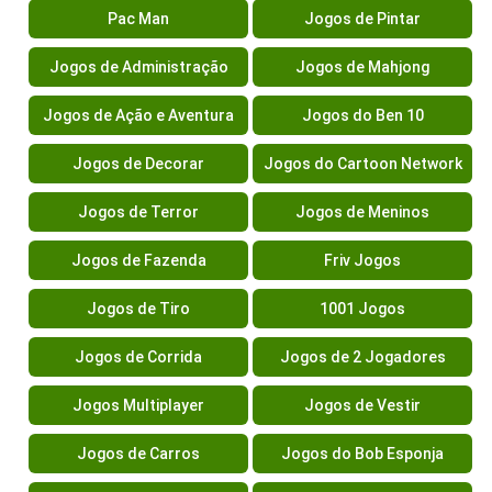
Pac Man
Jogos de Pintar
Jogos de Administração
Jogos de Mahjong
Jogos de Ação e Aventura
Jogos do Ben 10
Jogos de Decorar
Jogos do Cartoon Network
Jogos de Terror
Jogos de Meninos
Jogos de Fazenda
Friv Jogos
Jogos de Tiro
1001 Jogos
Jogos de Corrida
Jogos de 2 Jogadores
Jogos Multiplayer
Jogos de Vestir
Jogos de Carros
Jogos do Bob Esponja