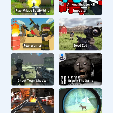
Among Shooter Kill
Pixel Village Battle 3d.io
Impostor
Pixel Warrior
Dead Zed
Ghost Team Shooter
Granny The Game