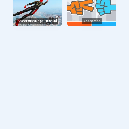
Spiderman Rope Hero 3d
Roshambo