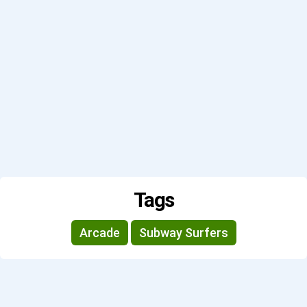
Tags
Arcade
Subway Surfers