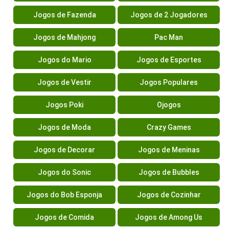
Jogos de Fazenda
Jogos de 2 Jogadores
Jogos de Mahjong
Pac Man
Jogos do Mario
Jogos de Esportes
Jogos de Vestir
Jogos Populares
Jogos Poki
Ojogos
Jogos de Moda
Crazy Games
Jogos de Decorar
Jogos de Meninas
Jogos do Sonic
Jogos de Bubbles
Jogos do Bob Esponja
Jogos de Cozinhar
Jogos de Comida
Jogos de Among Us