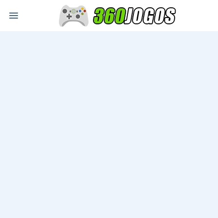
Open main menu