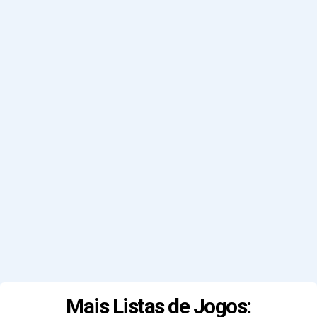
Mais Listas de Jogos: