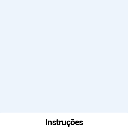
Instruções