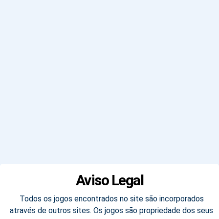
Aviso Legal
Todos os jogos encontrados no site são incorporados
através de outros sites. Os jogos são propriedade dos seus