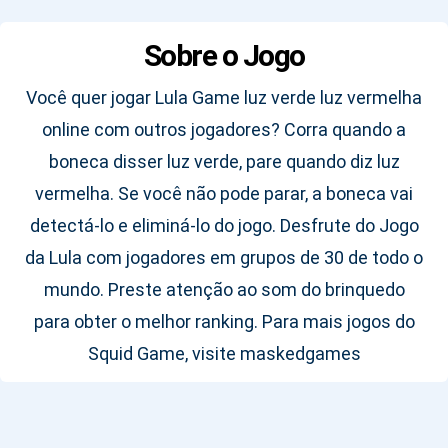
Sobre o Jogo
Você quer jogar Lula Game luz verde luz vermelha
online com outros jogadores? Corra quando a
boneca disser luz verde, pare quando diz luz
vermelha. Se você não pode parar, a boneca vai
detectá-lo e eliminá-lo do jogo. Desfrute do Jogo
da Lula com jogadores em grupos de 30 de todo o
mundo. Preste atenção ao som do brinquedo
para obter o melhor ranking. Para mais jogos do
Squid Game, visite maskedgames