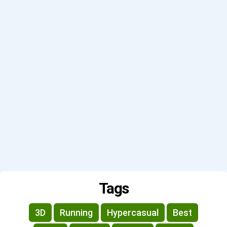
Tags
3D
Running
Hypercasual
Best