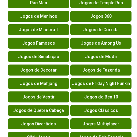
Pac Man
Jogos de Temple Run
Jogos de Meninos
Jogos 360
Jogos de Minecraft
Jogos de Corrida
Jogos Famosos
Jogos de Among Us
Jogos de Simulação
Jogos de Moda
Jogos de Decorar
Jogos de Fazenda
Jogos de Mahjong
Jogos de Friday Night Funkin
Jogos de Vestir
Jogos do Ben 10
Jogos de Quebra Cabeça
Jogos Clássicos
Jogos Divertidos
Jogos Multiplayer