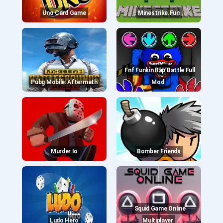
Uno Card Game
Minestrike.fun
Fnf Funkin Rap Battle Full
Pubg Mobile: Aftermath
Mod
Murder.io
Bomber Friends
Squid Game Online
Ludo Hero
Multiplayer