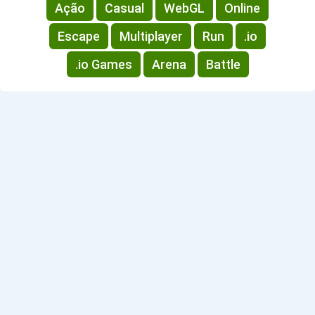
Ação
Casual
WebGL
Online
Escape
Multiplayer
Run
.io
.io Games
Arena
Battle