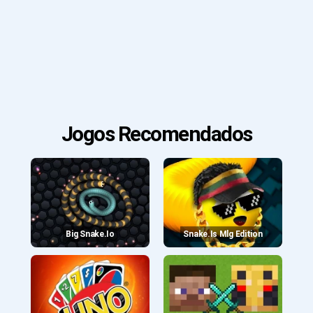
Jogos Recomendados
Big Snake.io
Snake.is Mlg Edition