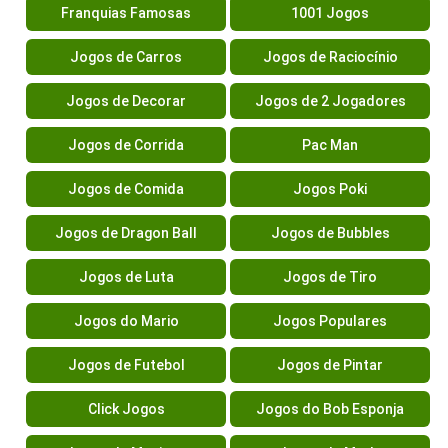
Franquias Famosas
1001 Jogos
Jogos de Carros
Jogos de Raciocínio
Jogos de Decorar
Jogos de 2 Jogadores
Jogos de Corrida
Pac Man
Jogos de Comida
Jogos Poki
Jogos de Dragon Ball
Jogos de Bubbles
Jogos de Luta
Jogos de Tiro
Jogos do Mario
Jogos Populares
Jogos de Futebol
Jogos de Pintar
Click Jogos
Jogos do Bob Esponja