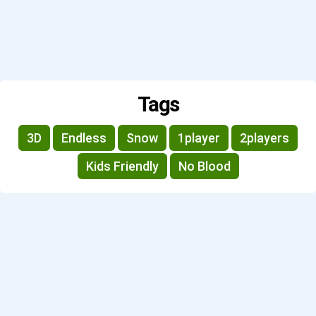
Tags
3D
Endless
Snow
1player
2players
Kids Friendly
No Blood