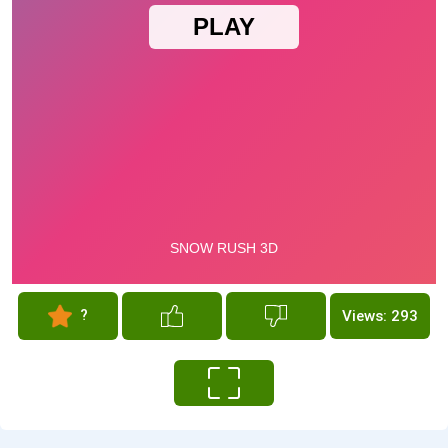
?
Views: 293