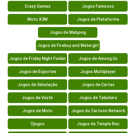
Crazy Games
Jogos Famosos
Moto X3M
Jogos de Plataforma
Jogos de Mahjong
Jogos de Fireboy and Watergirl
Jogos de Friday Night Funkin
Jogos de Among Us
Jogos de Esportes
Jogos Multiplayer
Jogos de Simulação
Jogos de Cartas
Jogos de Vestir
Jogos de Tabuleiro
Jogos de Moto
Jogos do Cartoon Network
Ojogos
Jogos de Temple Run