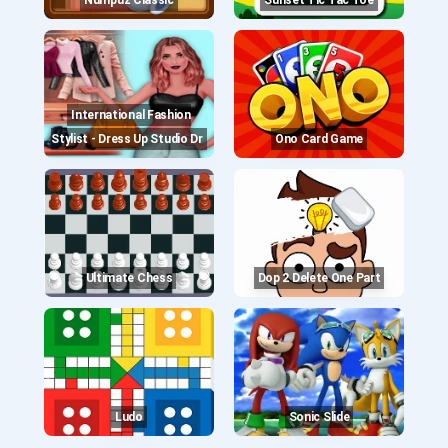
Numpuz Classic
Sunset Tic Tac Toe
International Fashion
Stylist - Dress Up Studio Dr
Ono Card Game
Ultimate Chess
Dop 2 Delete One Part
Ludo
Sonic Slide