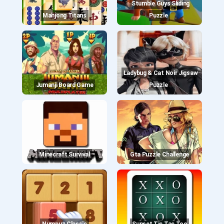
Stumble Guys Sliding
Mahjong Titans
Puzzle
Ladybug & Cat Noir Jigsaw
Jumanji Board Game
Puzzle
Minecraft Survival
Gta Puzzle Challenge