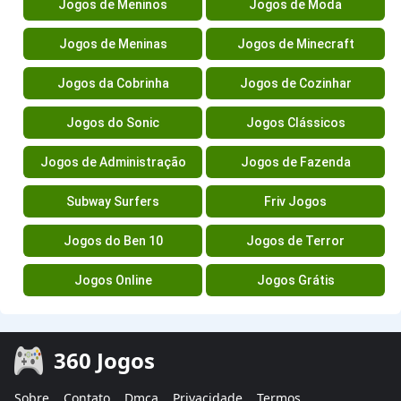
Jogos de Meninos
Jogos de Moda
Jogos de Meninas
Jogos de Minecraft
Jogos da Cobrinha
Jogos de Cozinhar
Jogos do Sonic
Jogos Clássicos
Jogos de Administração
Jogos de Fazenda
Subway Surfers
Friv Jogos
Jogos do Ben 10
Jogos de Terror
Jogos Online
Jogos Grátis
360 Jogos
Sobre
Contato
Dmca
Privacidade
Termos