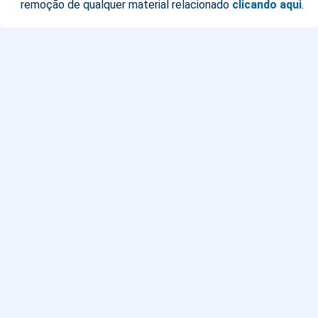
remoção de qualquer material relacionado
clicando aqui
.