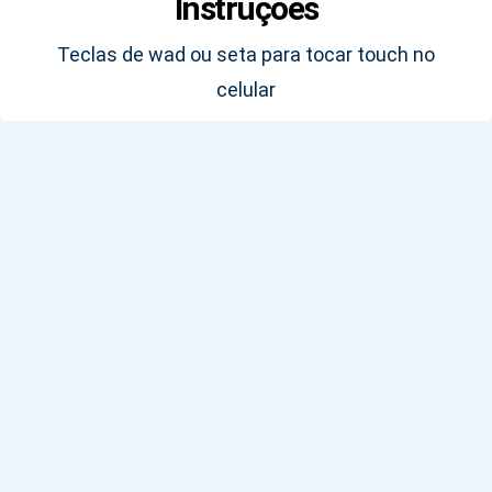
Instruções
Teclas de wad ou seta para tocar touch no
celular