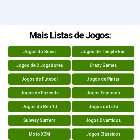
Mais Listas de Jogos:
Jogos do Sonic
Jogos de Temple Run
Jogos de 2 Jogadores
Crazy Games
Jogos de Futebol
Jogos de Pintar
Jogos de Fazenda
Jogos Famosos
Jogos do Ben 10
Jogos de Luta
Subway Surfers
Jogos Divertidos
Moto X3M
Jogos Clássicos