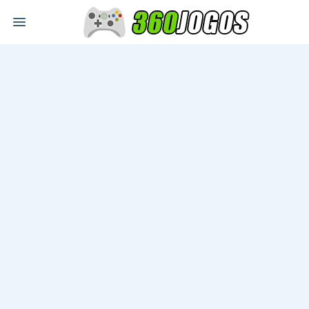
Open main menu