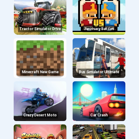
Tractor Simulator Drive
Janissary Battles
Minecraft New Game
Bus Simulator Ultimate
Crazy Desert Moto
Car Crash