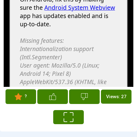
?
Views: 27