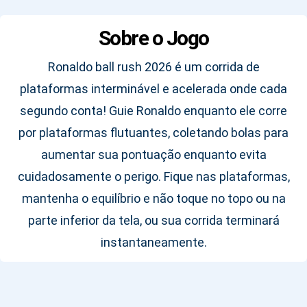
Sobre o Jogo
Ronaldo ball rush 2026 é um corrida de
plataformas interminável e acelerada onde cada
segundo conta! Guie Ronaldo enquanto ele corre
por plataformas flutuantes, coletando bolas para
aumentar sua pontuação enquanto evita
cuidadosamente o perigo. Fique nas plataformas,
mantenha o equilíbrio e não toque no topo ou na
parte inferior da tela, ou sua corrida terminará
instantaneamente.