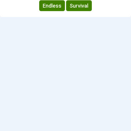
Endless
Survival