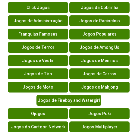
Click Jogos
Jogos da Cobrinha
Jogos de Administração
Jogos de Raciocínio
Franquias Famosas
Jogos Populares
Jogos de Terror
Jogos de Among Us
Jogos de Vestir
Jogos de Meninos
Jogos de Tiro
Jogos de Carros
Jogos de Moto
Jogos de Mahjong
Jogos de Fireboy and Watergirl
Ojogos
Jogos Poki
Jogos do Cartoon Network
Jogos Multiplayer