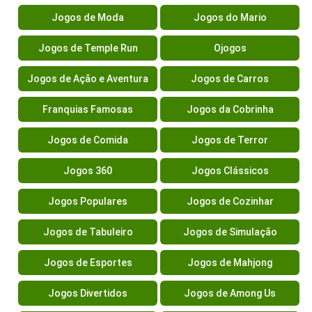
Jogos de Moda
Jogos do Mario
Jogos de Temple Run
Ojogos
Jogos de Ação e Aventura
Jogos de Carros
Franquias Famosas
Jogos da Cobrinha
Jogos de Comida
Jogos de Terror
Jogos 360
Jogos Clássicos
Jogos Populares
Jogos de Cozinhar
Jogos de Tabuleiro
Jogos de Simulação
Jogos de Esportes
Jogos de Mahjong
Jogos Divertidos
Jogos de Among Us