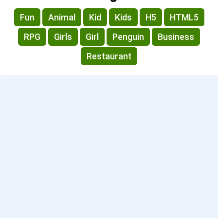
Fun
Animal
Kid
Kids
H5
HTML5
RPG
Girls
Girl
Penguin
Business
Restaurant