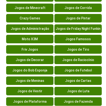
Jogos de Minecraft
Jogos de Corrida
Crazy Games
Jogos de Pintar
Jogos de Administração
Jogos de Friday Night Funkin
Moto X3M
Jogos Famosos
Friv Jogos
Jogos de Tiro
Jogos de Decorar
Jogos de Raciocínio
Jogos do Bob Esponja
Jogos de Futebol
Jogos de Meninas
Jogos de Cartas
Jogos de Vestir
Jogos de Luta
Jogos de Plataforma
Jogos de Fazenda