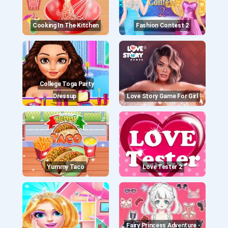
Cooking In The Kitchen
Fashion Contest 2
College Toga Party
Dressup
Love Story Game For Girl
Yummy Taco
Love Tester 2
Fairy Princess Adventure -