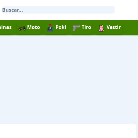
inas
Moto
Poki
Tiro
Vestir