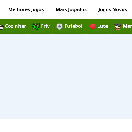
Melhores Jogos
Mais Jogados
Jogos Novos
Cozinhar
Friv
Futebol
Luta
Men