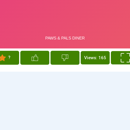
?
Views: 165