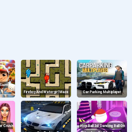
Fireboy And Watergirl Maze
Car Parking Multiplayer
Hop Ball 3d: Dancing Ball On