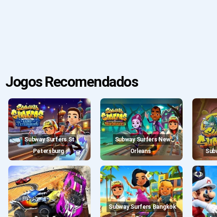
Jogos Recomendados
Subway Surfers St.
Subway Surfers New
Petersburg
Orleans
Su
Subway Surfers Bangkok