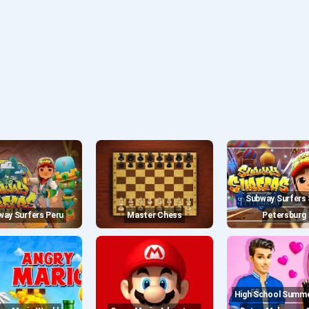
Subway Surfers Saint
bway Surfers Peru
Master Chess
Petersburg
High School Summer Crush