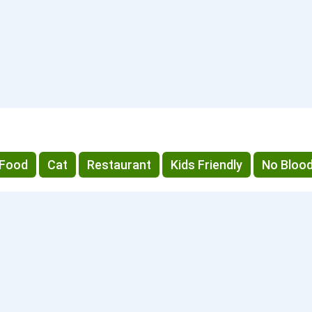
Food
Cat
Restaurant
Kids Friendly
No Bloo