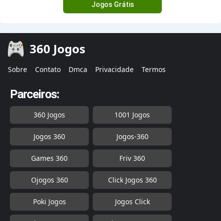
Jogos Grátis
360 Jogos
Sobre
Contato
Dmca
Privacidade
Termos
Parceiros:
360 Jogos
1001 Jogos
Jogos 360
Jogos-360
Games 360
Friv 360
Ojogos 360
Click Jogos 360
Poki Jogos
Jogos Click