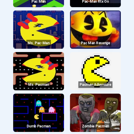
Pac Man
Pac-Man Rtx On
Ms. Pac-Man
Pac Man Revenge
Ms. Pacman
Pacman Adventure
Dumb Pacman
Zombie Pacman