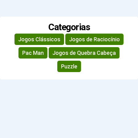
Categorias
Jogos Clássicos
Jogos de Raciocínio
Pac Man
Jogos de Quebra Cabeça
Puzzle