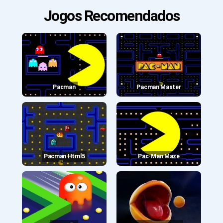
Jogos Recomendados
Pacman
Pacman Master
Pacman Html5
Pac-Man Maze