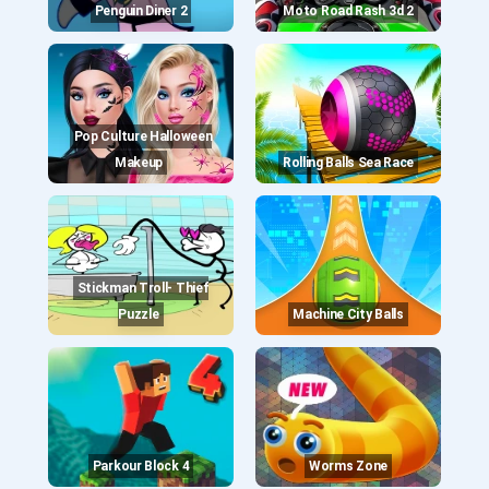
Penguin Diner 2
Moto Road Rash 3d 2
Pop Culture Halloween
Makeup
Rolling Balls Sea Race
Stickman Troll- Thief
Puzzle
Machine City Balls
Parkour Block 4
Worms Zone