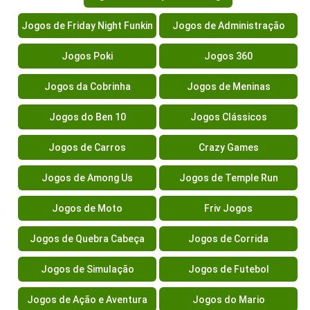
Jogos de Friday Night Funkin
Jogos de Administração
Jogos Poki
Jogos 360
Jogos da Cobrinha
Jogos de Meninas
Jogos do Ben 10
Jogos Clássicos
Jogos de Carros
Crazy Games
Jogos de Among Us
Jogos de Temple Run
Jogos de Moto
Friv Jogos
Jogos de Quebra Cabeça
Jogos de Corrida
Jogos de Simulação
Jogos de Futebol
Jogos de Ação e Aventura
Jogos do Mario