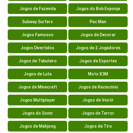
Jogos de Fazenda
Jogos do Bob Esponja
Subway Surfers
Pac Man
Jogos Famosos
Jogos de Decorar
Jogos Divertidos
Jogos de 2 Jogadores
Jogos de Tabuleiro
Jogos de Esportes
Jogos de Luta
Moto X3M
Jogos de Minecraft
Jogos de Raciocínio
Jogos Multiplayer
Jogos de Vestir
Jogos do Sonic
Jogos de Terror
Jogos de Mahjong
Jogos de Tiro