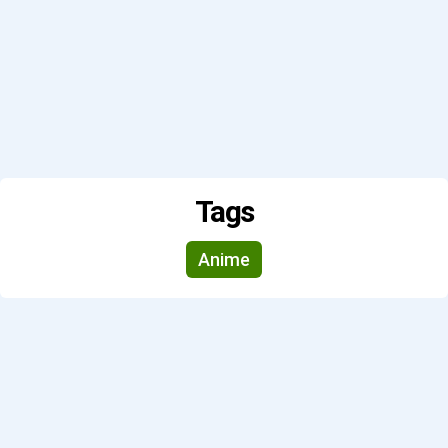
Tags
Anime