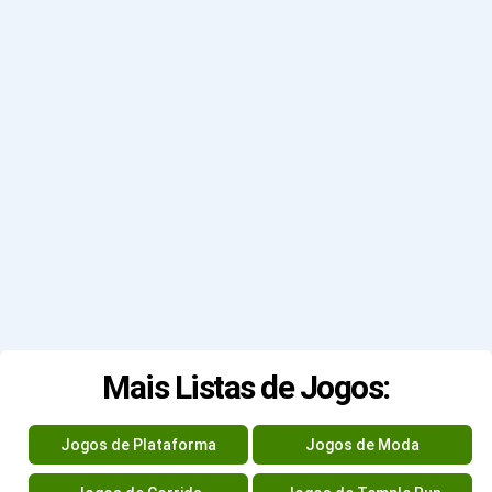
Mais Listas de Jogos:
Jogos de Plataforma
Jogos de Moda