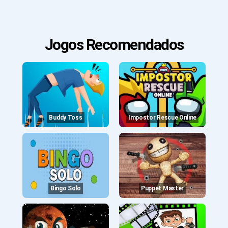
Jogos Recomendados
Buddy Toss
Impostor Rescue Online
Bingo Solo
Puppet Master