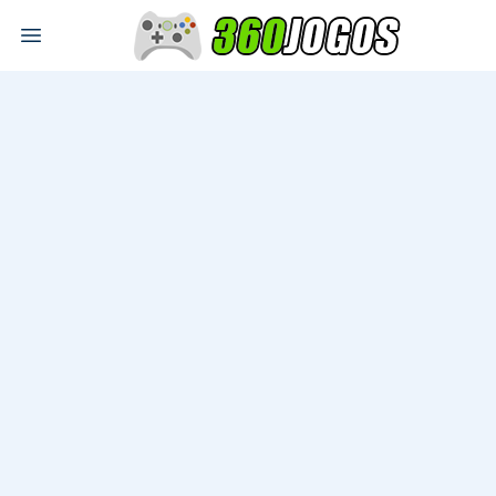
Open main menu