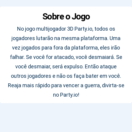
Sobre o Jogo
No jogo multijogador 3D Party.io, todos os
jogadores lutarão na mesma plataforma. Uma
vez jogados para fora da plataforma, eles irão
falhar. Se você for atacado, você desmaiará. Se
você desmaiar, será expulso. Então ataque
outros jogadores e não os faça bater em você.
Reaja mais rápido para vencer a guerra, divirta-se
no Party.io!