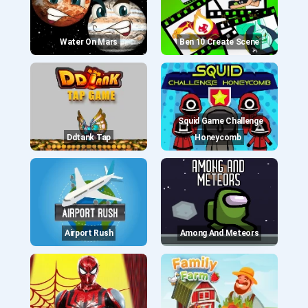
Water On Mars
Ben 10 Create Scene
Squid Game Challenge
Ddtank Tap
Honeycomb
Airport Rush
Among And Meteors