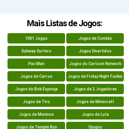
Mais Listas de Jogos:
1001 Jogos
Jogos de Comida
Subway Surfers
Jogos Divertidos
Pac Man
Jogos do Cartoon Network
Jogos de Carros
Jogos de Friday Night Funkin
Jogos do Bob Esponja
Jogos de 2 Jogadores
Jogos de Tiro
Jogos de Minecraft
Jogos de Meninos
Jogos de Luta
Jogos de Temple Run
Ojogos