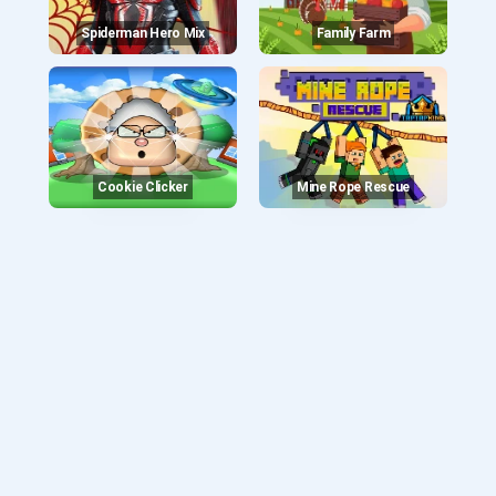
Spiderman Hero Mix
Family Farm
Cookie Clicker
Mine Rope Rescue