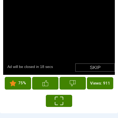
75%
Views: 911