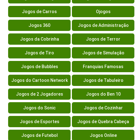
Jogos de Carros
Ojogos
Jogos 360
Jogos de Administração
Jogos da Cobrinha
Jogos de Terror
Jogos de Tiro
Jogos de Simulação
Jogos de Bubbles
Franquias Famosas
Jogos do Cartoon Network
Jogos de Tabuleiro
Jogos de 2 Jogadores
Jogos do Ben 10
Jogos do Sonic
Jogos de Cozinhar
Jogos de Esportes
Jogos de Quebra Cabeça
Jogos de Futebol
Jogos Online