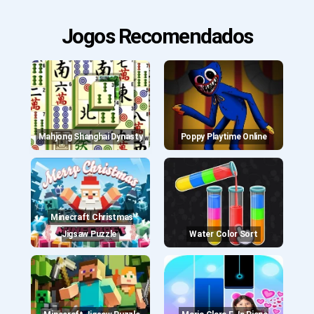
Jogos Recomendados
Mahjong Shanghai Dynasty
Poppy Playtime Online
Minecraft Christmas
Jigsaw Puzzle
Water Color Sort