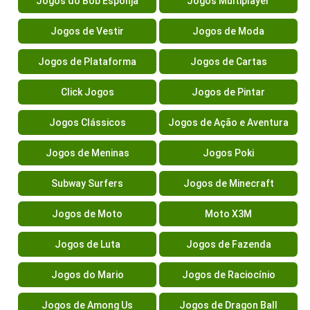
Jogos do Bob Esponja
Jogos Multiplayer
Jogos de Vestir
Jogos de Moda
Jogos de Plataforma
Jogos de Cartas
Click Jogos
Jogos de Pintar
Jogos Clássicos
Jogos de Ação e Aventura
Jogos de Meninas
Jogos Poki
Subway Surfers
Jogos de Minecraft
Jogos de Moto
Moto X3M
Jogos de Luta
Jogos de Fazenda
Jogos do Mario
Jogos de Raciocínio
Jogos de Among Us
Jogos de Dragon Ball