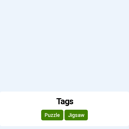
Tags
Puzzle
Jigsaw