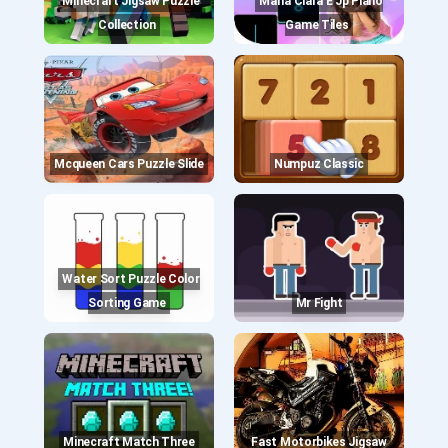
Minecraft Jigsaw Puzzle
Maria Clara E Jp Piano
Collection
Game Tiles
Mcqueen Cars Puzzle Slide
Numpuz Classic
Water Sort Puzzle Color
Sorting Game
Mr Fight
Minecraft Match Three
Fast Motorbikes Jigsaw