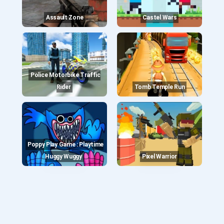
Assault Zone
Castel Wars
Police Motorbike Traffic
Rider
Tomb Temple Run
Poppy Play Game : Playtime
Huggy Wuggy
Pixel Warrior