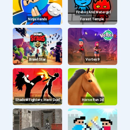
Fireboy And Watergirl
Ninja Hands
Forest Temple
Brawl Star
Vortex 9
Shadow Fighters: Hero Duel
Horse Run 3d