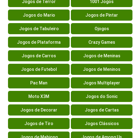
Jogos de Terror
1001 Jogos
Jogos do Mario
Jogos de Pintar
Jogos de Tabuleiro
Ojogos
Jogos de Plataforma
Crazy Games
Jogos de Carros
Jogos de Meninas
Jogos de Futebol
Jogos de Meninos
Pac Man
Jogos Multiplayer
Moto X3M
Jogos do Sonic
Jogos de Decorar
Jogos de Cartas
Jogos de Tiro
Jogos Clássicos
Jogos de Mahjong
Jogos de Among Us