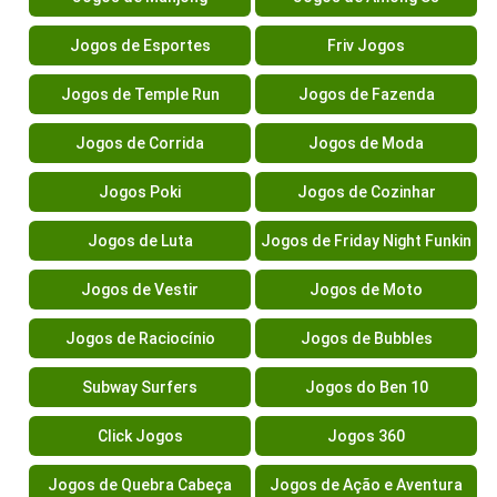
Jogos de Esportes
Friv Jogos
Jogos de Temple Run
Jogos de Fazenda
Jogos de Corrida
Jogos de Moda
Jogos Poki
Jogos de Cozinhar
Jogos de Luta
Jogos de Friday Night Funkin
Jogos de Vestir
Jogos de Moto
Jogos de Raciocínio
Jogos de Bubbles
Subway Surfers
Jogos do Ben 10
Click Jogos
Jogos 360
Jogos de Quebra Cabeça
Jogos de Ação e Aventura