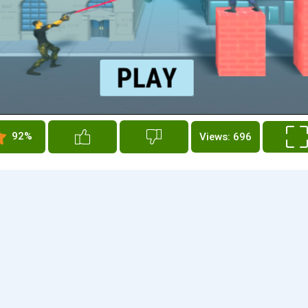
92%
Views: 696