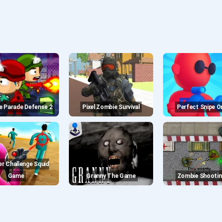
e Parade Defense 2
Pixel Zombie Survival
Perfect Snipe O
Game
Granny The Game
Zombie Shootin