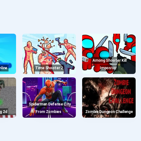
Among Shooter Kill
nline
Time Shooter 2
Impostor
Spiderman Defense City
g 2d
From Zombies
Zombie Dungeon Challenge