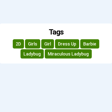
Tags
2D
Girls
Girl
Dress Up
Barbie
Ladybug
Miraculous Ladybug