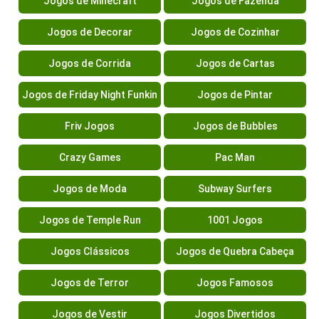
Jogos de Minecraft
Jogos de Fazenda
Jogos de Decorar
Jogos de Cozinhar
Jogos de Corrida
Jogos de Cartas
Jogos de Friday Night Funkin
Jogos de Pintar
Friv Jogos
Jogos de Bubbles
Crazy Games
Pac Man
Jogos de Moda
Subway Surfers
Jogos de Temple Run
1001 Jogos
Jogos Clássicos
Jogos de Quebra Cabeça
Jogos de Terror
Jogos Famosos
Jogos de Vestir
Jogos Divertidos