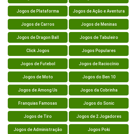
Jogos de Plataforma
Jogos de Ação e Aventura
Jogos de Carros
Jogos de Meninas
Jogos de Dragon Ball
Jogos de Tabuleiro
Click Jogos
Jogos Populares
Jogos de Futebol
Jogos de Raciocínio
Jogos de Moto
Jogos do Ben 10
Jogos de Among Us
Jogos da Cobrinha
Franquias Famosas
Jogos do Sonic
Jogos de Tiro
Jogos de 2 Jogadores
Jogos de Administração
Jogos Poki