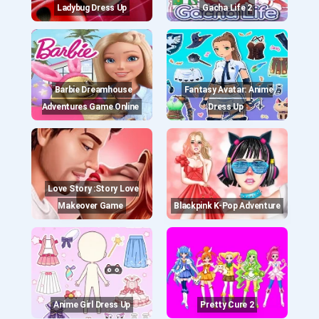
Ladybug Dress Up
Gacha Life 2
Barbie Dreamhouse
Fantasy Avatar: Anime
Adventures Game Online
Dress Up
Love Story :story Love
Makeover Game
Blackpink K-Pop Adventure
Anime Girl Dress Up
Pretty Cure 2