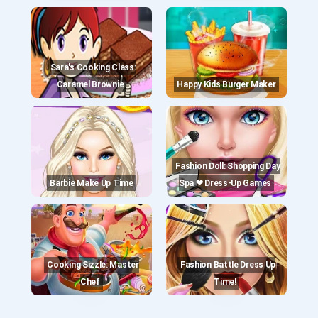
Sara's Cooking Class:
Caramel Brownie
Happy Kids Burger Maker
Fashion Doll: Shopping Day
Barbie Make Up Time
Spa ❤ Dress-Up Games
Cooking Sizzle: Master
Fashion Battle Dress Up
Chef
Time!