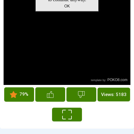
79%
Views: 5183