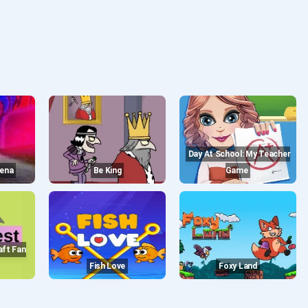
Day At School: My Teacher
rena
Be King
Game
Fish Love
Foxy Land