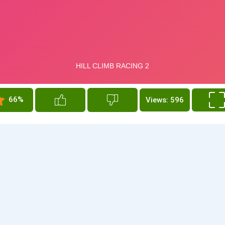
66%
Views: 596