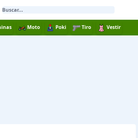
inas
Moto
Poki
Tiro
Vestir