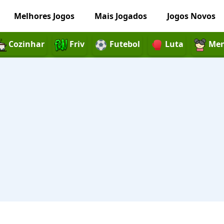
Melhores Jogos
Mais Jogados
Jogos Novos
Cozinhar
Friv
Futebol
Luta
Men