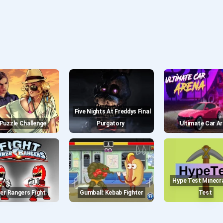
Five Nights At Freddys Final
a Puzzle Challenge
Purgatory
Ultimate Car A
Hype Test Minecraft Fan
wer Rangers Fight
Gumball: Kebab Fighter
Test