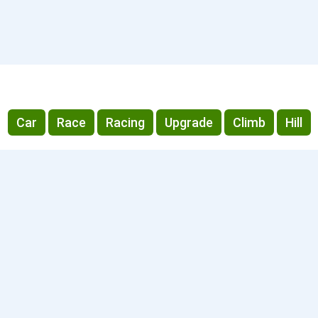
Car
Race
Racing
Upgrade
Climb
Hill