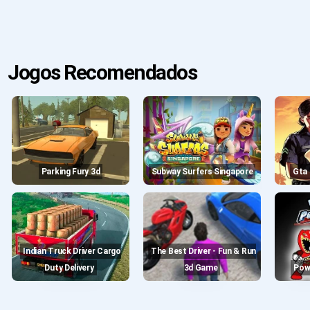
Jogos Recomendados
Parking Fury 3d
Subway Surfers Singapore
Gt
Indian Truck Driver Cargo
The Best Driver - Fun & Run
Duty Delivery
3d Game
Po