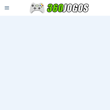
Open main menu