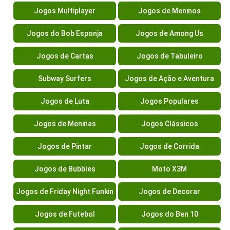
Jogos Multiplayer
Jogos de Meninos
Jogos do Bob Esponja
Jogos de Among Us
Jogos de Cartas
Jogos de Tabuleiro
Subway Surfers
Jogos de Ação e Aventura
Jogos de Luta
Jogos Populares
Jogos de Meninas
Jogos Clássicos
Jogos de Pintar
Jogos de Corrida
Jogos de Bubbles
Moto X3M
Jogos de Friday Night Funkin
Jogos de Decorar
Jogos de Futebol
Jogos do Ben 10