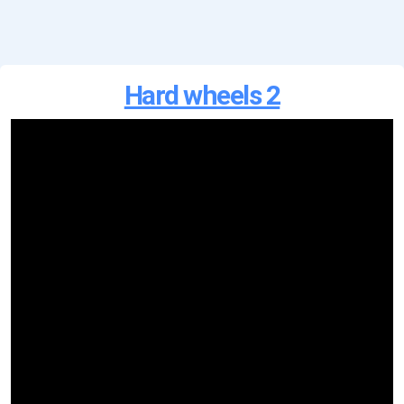
Hard wheels 2