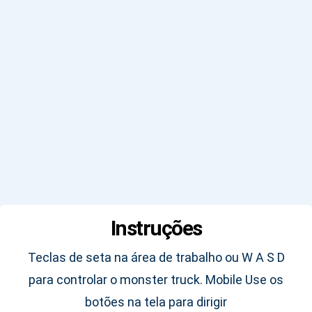
Instruções
Teclas de seta na área de trabalho ou W A S D
para controlar o monster truck. Mobile Use os
botões na tela para dirigir