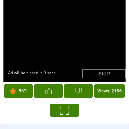
96%
Views: 2156