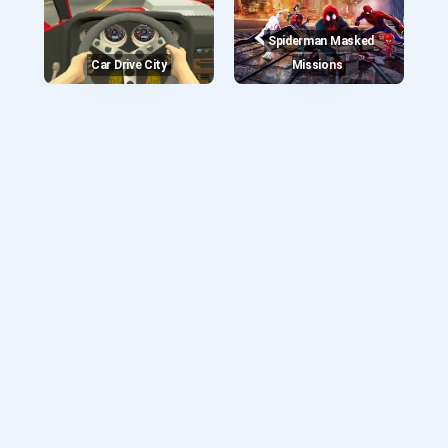
Spiderman Masked
Car Drive City
Missions