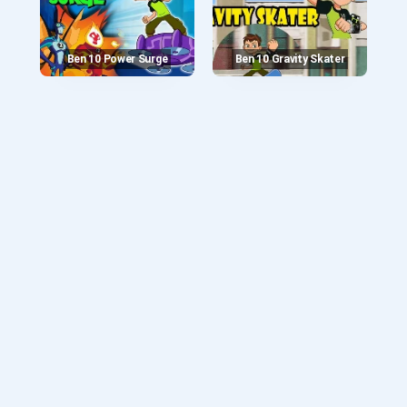
Ben 10 Power Surge
Ben 10 Gravity Skater