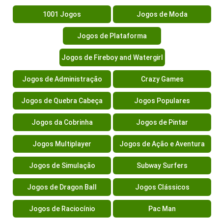
1001 Jogos
Jogos de Moda
Jogos de Plataforma
Jogos de Fireboy and Watergirl
Jogos de Administração
Crazy Games
Jogos de Quebra Cabeça
Jogos Populares
Jogos da Cobrinha
Jogos de Pintar
Jogos Multiplayer
Jogos de Ação e Aventura
Jogos de Simulação
Subway Surfers
Jogos de Dragon Ball
Jogos Clássicos
Jogos de Raciocínio
Pac Man