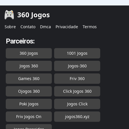
360 Jogos
Sobre
Contato
Dmca
Privacidade
Termos
Parceiros:
360 Jogos
1001 Jogos
Jogos 360
Jogos-360
Games 360
Friv 360
Ojogos 360
Click Jogos 360
Poki Jogos
Jogos Click
Friv Jogos On
jogos360.xyz