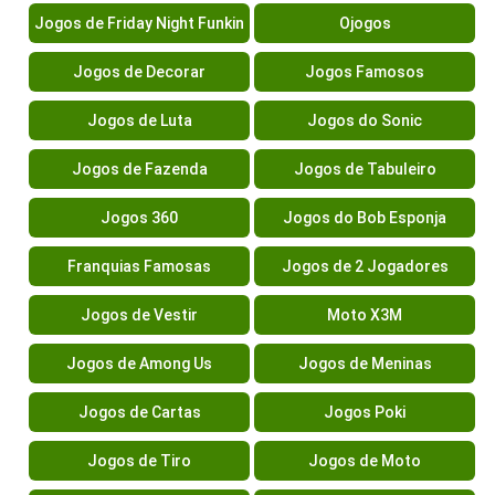
Jogos de Friday Night Funkin
Ojogos
Jogos de Decorar
Jogos Famosos
Jogos de Luta
Jogos do Sonic
Jogos de Fazenda
Jogos de Tabuleiro
Jogos 360
Jogos do Bob Esponja
Franquias Famosas
Jogos de 2 Jogadores
Jogos de Vestir
Moto X3M
Jogos de Among Us
Jogos de Meninas
Jogos de Cartas
Jogos Poki
Jogos de Tiro
Jogos de Moto