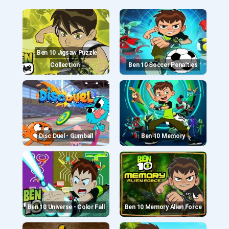
Ben 10 Jigsaw Puzzle
Collection
Ben 10 Soccer Penalties
Disc Duel - Gumball
Ben 10 Memory
Ben 10 Universe - Color Fall
Ben 10 Memory Alien Force