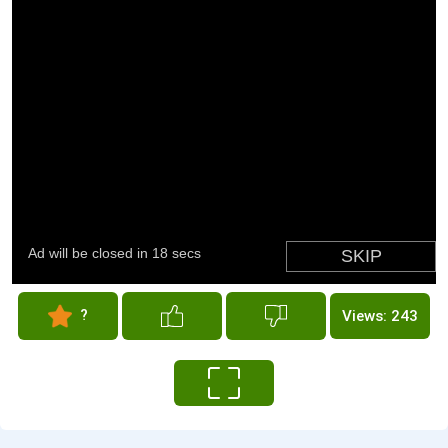
?
Views: 243