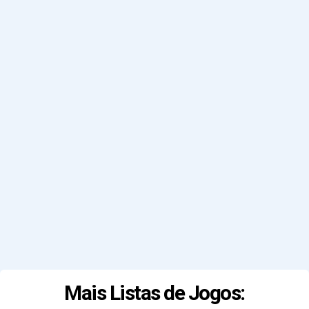
Mais Listas de Jogos: