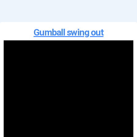
Gumball swing out