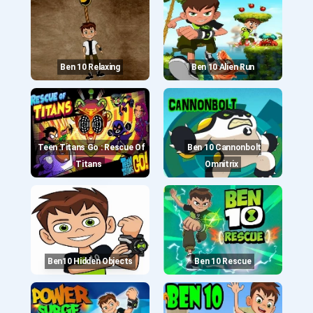
Ben 10 Relaxing
Ben 10 Alien Run
Teen Titans Go : Rescue Of
Ben 10 Cannonbolt
Titans
Omnitrix
Ben10 Hidden Objects
Ben 10 Rescue