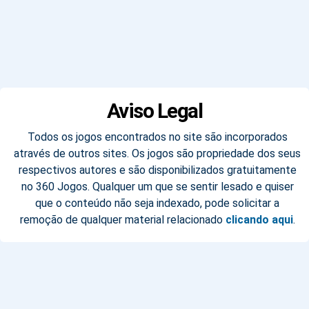
Aviso Legal
Todos os jogos encontrados no site são incorporados
através de outros sites. Os jogos são propriedade dos seus
respectivos autores e são disponibilizados gratuitamente
no 360 Jogos. Qualquer um que se sentir lesado e quiser
que o conteúdo não seja indexado, pode solicitar a
remoção de qualquer material relacionado
clicando aqui
.