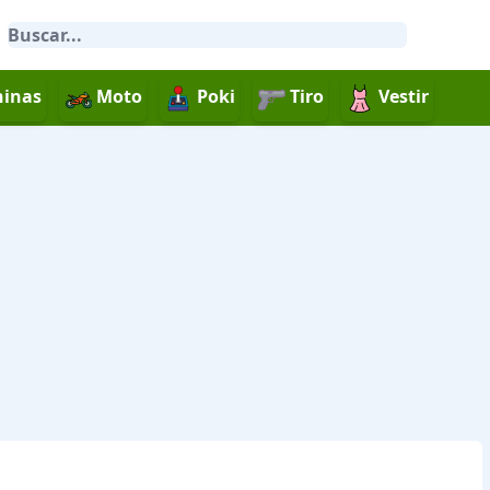
inas
Moto
Poki
Tiro
Vestir