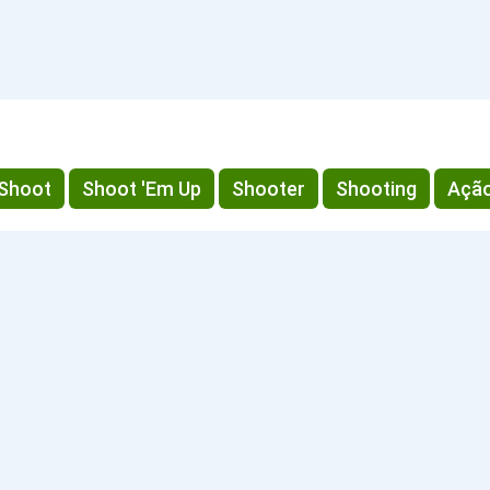
Shoot
Shoot 'Em Up
Shooter
Shooting
Açã