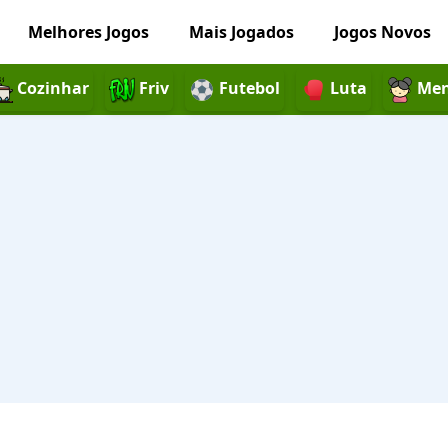
Melhores Jogos
Mais Jogados
Jogos Novos
Cozinhar
Friv
Futebol
Luta
Men