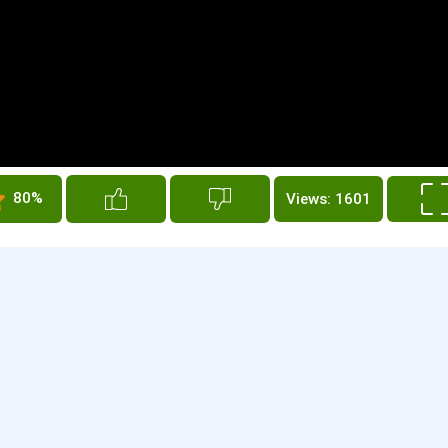
80%
Views: 1601