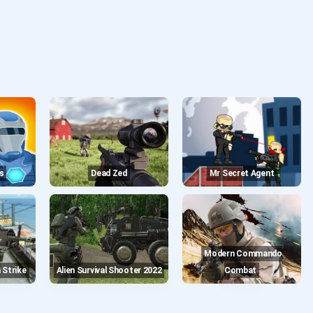
s
Dead Zed
Mr Secret Agent
Modern Commando
 Strike
Alien Survival Shooter 2022
Combat