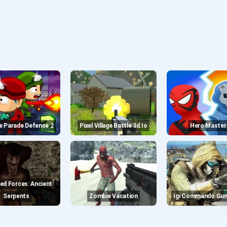
e Parade Defense 2
Pixel Village Battle 3d.io
Hero Master
Serpents
Zombie Vacation
Igi Commando Gun