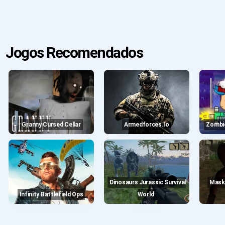
Jogos Recomendados
Granny Cursed Cellar
Armedforces.io
Zombi
Dinosaurs Jurassic Survival
Masked Forces: Ancient
Infinity Battlefield Ops
World