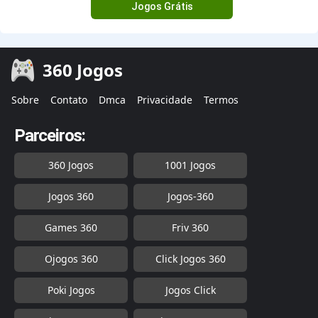
Jogos Grátis
360 Jogos
Sobre
Contato
Dmca
Privacidade
Termos
Parceiros:
360 Jogos
1001 Jogos
Jogos 360
Jogos-360
Games 360
Friv 360
Ojogos 360
Click Jogos 360
Poki Jogos
Jogos Click