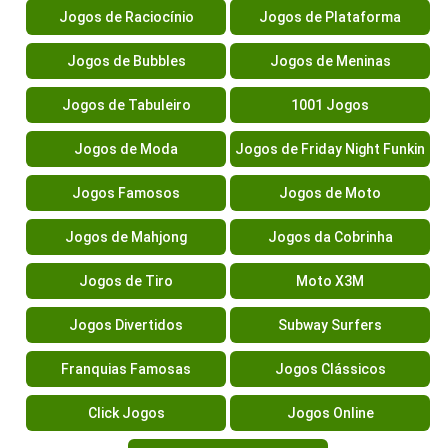
Jogos de Raciocínio
Jogos de Plataforma
Jogos de Bubbles
Jogos de Meninas
Jogos de Tabuleiro
1001 Jogos
Jogos de Moda
Jogos de Friday Night Funkin
Jogos Famosos
Jogos de Moto
Jogos de Mahjong
Jogos da Cobrinha
Jogos de Tiro
Moto X3M
Jogos Divertidos
Subway Surfers
Franquias Famosas
Jogos Clássicos
Click Jogos
Jogos Online