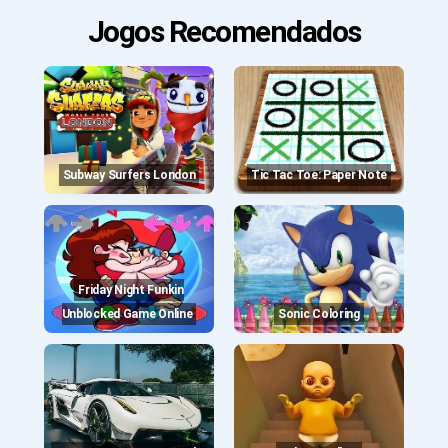
Jogos Recomendados
Subway Surfers London
Tic Tac Toe: Paper Note
Friday Night Funkin
Unblocked Game Online
Sonic Coloring