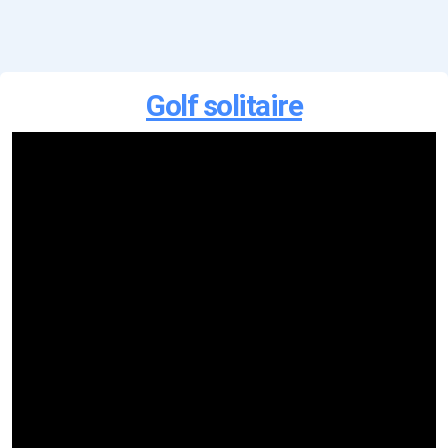
Golf solitaire