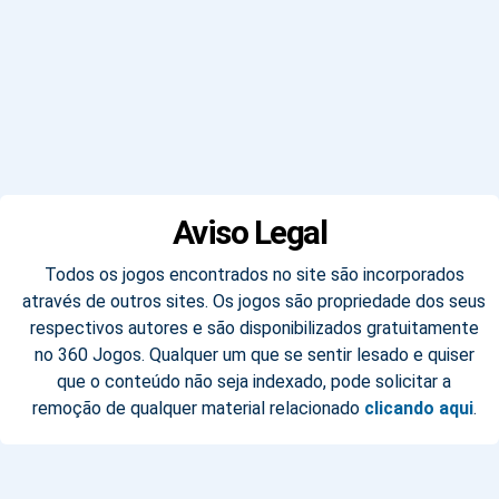
Aviso Legal
Todos os jogos encontrados no site são incorporados
através de outros sites. Os jogos são propriedade dos seus
respectivos autores e são disponibilizados gratuitamente
no 360 Jogos. Qualquer um que se sentir lesado e quiser
que o conteúdo não seja indexado, pode solicitar a
remoção de qualquer material relacionado
clicando aqui
.