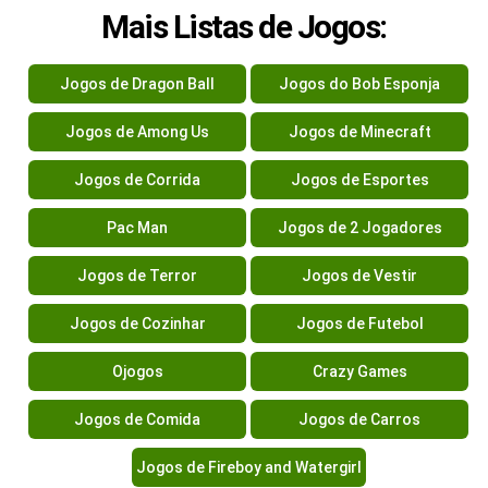
Mais Listas de Jogos:
Jogos de Dragon Ball
Jogos do Bob Esponja
Jogos de Among Us
Jogos de Minecraft
Jogos de Corrida
Jogos de Esportes
Pac Man
Jogos de 2 Jogadores
Jogos de Terror
Jogos de Vestir
Jogos de Cozinhar
Jogos de Futebol
Ojogos
Crazy Games
Jogos de Comida
Jogos de Carros
Jogos de Fireboy and Watergirl