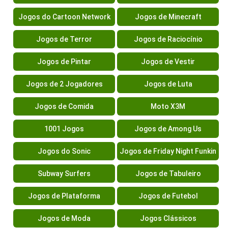
Jogos do Cartoon Network
Jogos de Minecraft
Jogos de Terror
Jogos de Raciocínio
Jogos de Pintar
Jogos de Vestir
Jogos de 2 Jogadores
Jogos de Luta
Jogos de Comida
Moto X3M
1001 Jogos
Jogos de Among Us
Jogos do Sonic
Jogos de Friday Night Funkin
Subway Surfers
Jogos de Tabuleiro
Jogos de Plataforma
Jogos de Futebol
Jogos de Moda
Jogos Clássicos