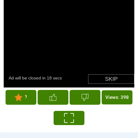
?
Views: 398