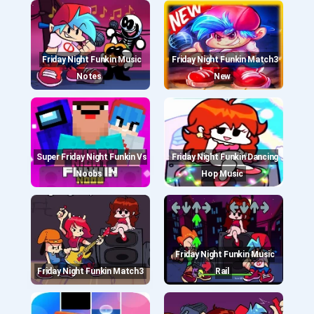
Friday Night Funkin Music
Friday Night Funkin Match3
Notes
New
Super Friday Night Funkin Vs
Friday Night Funkin Dancing
Noobs
Hop Music
Friday Night Funkin Music
Friday Night Funkin Match3
Rail