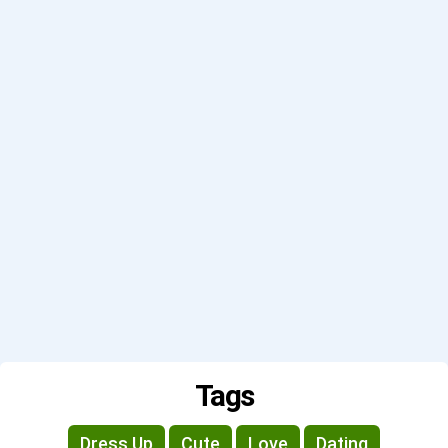
Tags
Dress Up
Cute
Love
Dating