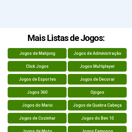
Mais Listas de Jogos:
Jogos de Mahjong
Jogos de Administração
Click Jogos
Jogos Multiplayer
Jogos de Esportes
Jogos de Decorar
Jogos 360
Ojogos
Jogos do Mario
Jogos de Quebra Cabeça
Jogos de Cozinhar
Jogos do Ben 10
Jogos de Moto
Jogos Famosos