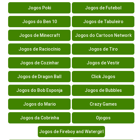
Jogos Poki
Jogos de Futebol
Jogos do Ben 10
Jogos de Tabuleiro
Jogos de Minecraft
Jogos do Cartoon Network
Jogos de Raciocínio
Jogos de Tiro
Jogos de Cozinhar
Jogos de Vestir
Jogos de Dragon Ball
Click Jogos
Jogos do Bob Esponja
Jogos de Bubbles
Jogos do Mario
Crazy Games
Jogos da Cobrinha
Ojogos
Jogos de Fireboy and Watergirl