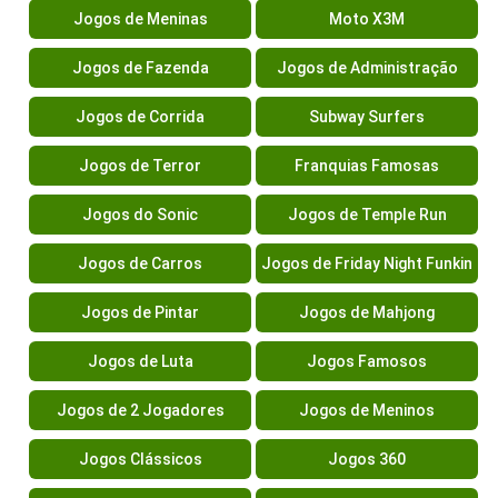
Jogos de Meninas
Moto X3M
Jogos de Fazenda
Jogos de Administração
Jogos de Corrida
Subway Surfers
Jogos de Terror
Franquias Famosas
Jogos do Sonic
Jogos de Temple Run
Jogos de Carros
Jogos de Friday Night Funkin
Jogos de Pintar
Jogos de Mahjong
Jogos de Luta
Jogos Famosos
Jogos de 2 Jogadores
Jogos de Meninos
Jogos Clássicos
Jogos 360