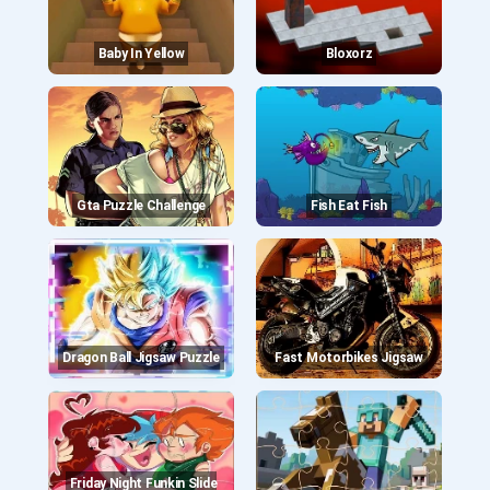
Baby In Yellow
Bloxorz
Gta Puzzle Challenge
Fish Eat Fish
Dragon Ball Jigsaw Puzzle
Fast Motorbikes Jigsaw
Friday Night Funkin Slide