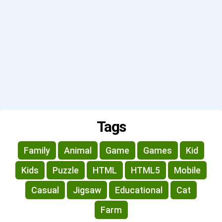
Tags
Family
Animal
Game
Games
Kid
Kids
Puzzle
HTML
HTML5
Mobile
Casual
Jigsaw
Educational
Cat
Farm