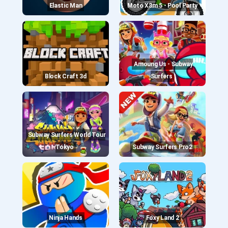
Elastic Man
Moto X3m 5 - Pool Party
Amoung Us - Subway
Block Craft 3d
Surfers
Subway Surfers World Tour
Tokyo
Subway Surfers Pro2
Ninja Hands
Foxy Land 2