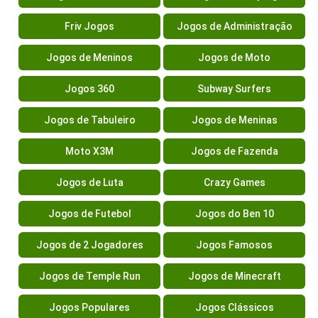
Friv Jogos
Jogos de Administração
Jogos de Meninos
Jogos de Moto
Jogos 360
Subway Surfers
Jogos de Tabuleiro
Jogos de Meninas
Moto X3M
Jogos de Fazenda
Jogos de Luta
Crazy Games
Jogos de Futebol
Jogos do Ben 10
Jogos de 2 Jogadores
Jogos Famosos
Jogos de Temple Run
Jogos de Minecraft
Jogos Populares
Jogos Clássicos