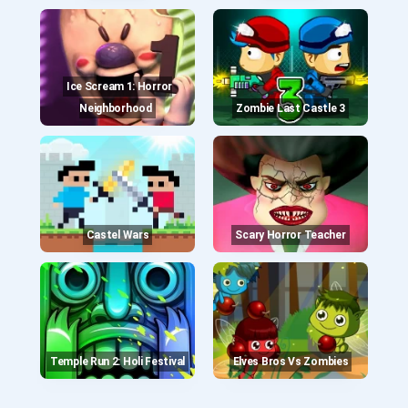
Ice Scream 1: Horror
Neighborhood
Zombie Last Castle 3
Castel Wars
Scary Horror Teacher
Temple Run 2: Holi Festival
Elves Bros Vs Zombies