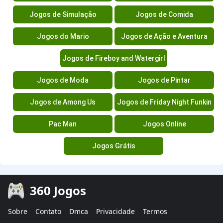
Jogos de Simulação
Jogos de Comida
Jogos do Mario
Jogos de Ação e Aventura
Jogos de Fireboy and Watergirl
Jogos de Moda
Jogos de Pintar
Jogos de Among Us
Jogos de Friday Night Funkin
Pac Man
Jogos Online
Jogos Grátis
360 Jogos
Sobre
Contato
Dmca
Privacidade
Termos