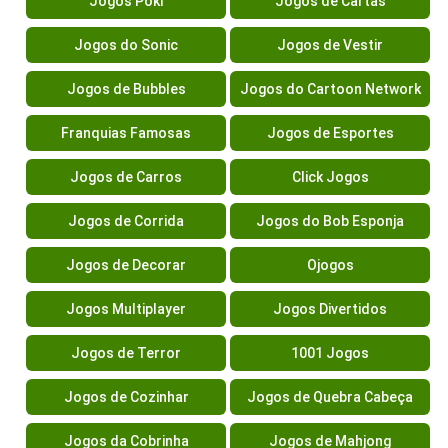
Jogos Poki
Jogos de Cartas
Jogos do Sonic
Jogos de Vestir
Jogos de Bubbles
Jogos do Cartoon Network
Franquias Famosas
Jogos de Esportes
Jogos de Carros
Click Jogos
Jogos de Corrida
Jogos do Bob Esponja
Jogos de Decorar
Ojogos
Jogos Multiplayer
Jogos Divertidos
Jogos de Terror
1001 Jogos
Jogos de Cozinhar
Jogos de Quebra Cabeça
Jogos da Cobrinha
Jogos de Mahjong